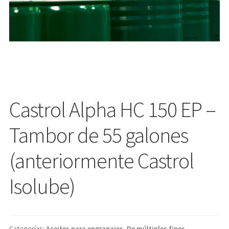
Castrol Alpha HC 150 EP –
Tambor de 55 galones
(anteriormente Castrol
Isolube)
Categorías:
Aceites para engranajes
,
De múltiples fines
,