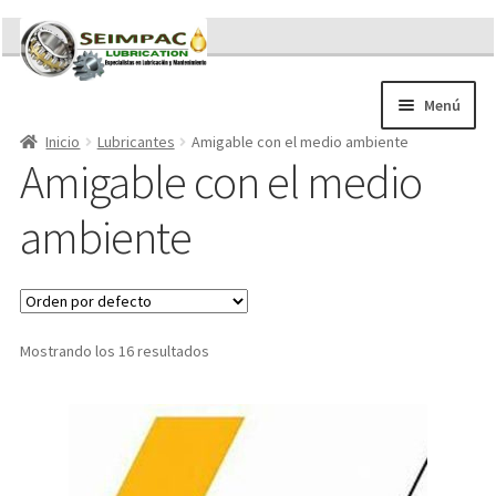
Ir
Ir
a
al
la
contenido
Menú
navegación
Inicio
Lubricantes
Amigable con el medio ambiente
Sobre nosotros
Amigable con el medio
Brochures
Contacto/Solicitar Cotización
ambiente
Servicios
Refacciones
Literatura
Memorándum COVID-19
Mostrando los 16 resultados