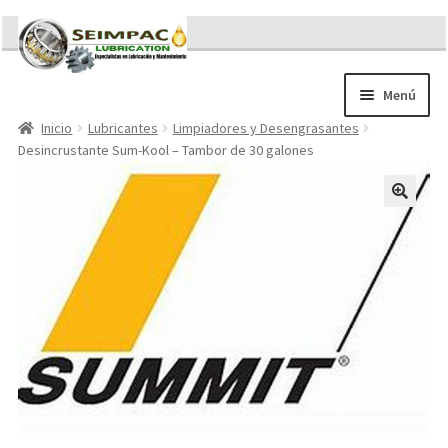
Ir
Ir
a
al
la
contenido
Menú
navegación
Inicio
Lubricantes
Limpiadores y Desengrasantes
Sobre nosotros
Desincrustante Sum-Kool – Tambor de 30 galones
Brochures
Contacto/Solicitar Cotización
Servicios
Refacciones
Literatura
Memorándum COVID-19