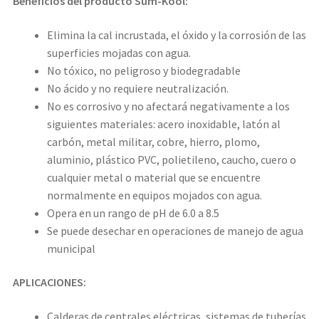
Beneficios del producto Sum-Kool:
Elimina la cal incrustada, el óxido y la corrosión de las
superficies mojadas con agua.
No tóxico, no peligroso y biodegradable
No ácido y no requiere neutralización.
No es corrosivo y no afectará negativamente a los
siguientes materiales: acero inoxidable, latón al
carbón, metal militar, cobre, hierro, plomo,
aluminio, plástico PVC, polietileno, caucho, cuero o
cualquier metal o material que se encuentre
normalmente en equipos mojados con agua.
Opera en un rango de pH de 6.0 a 8.5
Se puede desechar en operaciones de manejo de agua
municipal
APLICACIONES:
Calderas de centrales eléctricas, sistemas de tuberías