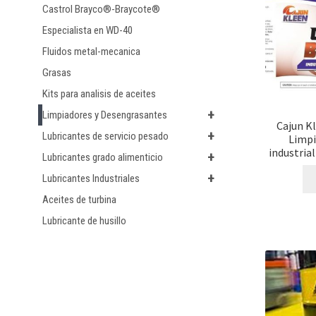
Castrol Brayco®-Braycote®
Especialista en WD-40
Fluidos metal-mecanica
Grasas
Kits para analisis de aceites
+
Limpiadores y Desengrasantes
Cajun K
+
Lubricantes de servicio pesado
Limpi
industria
+
Lubricantes grado alimenticio
+
Lubricantes Industriales
Aceites de turbina
Lubricante de husillo