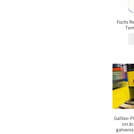
Fuchs Re
Tamb
GalVan-Pl
sin á
galvaniza