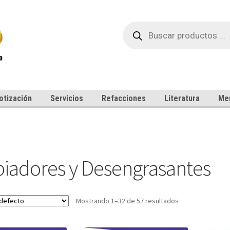
Búsqueda
de
productos
otización
Servicios
Refacciones
Literatura
Me
iadores y Desengrasantes
Mostrando 1–32 de 57 resultados