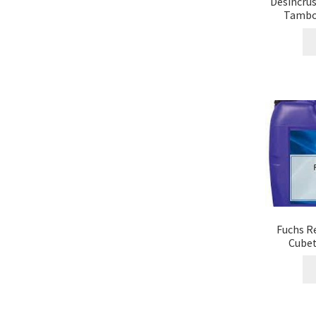
Desincru
Tambor
Fuchs R
Cubet