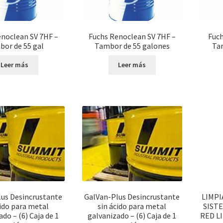
noclean SV 7HF –
Fuchs Renoclean SV 7HF –
Fuch
or de 55 gal
Tambor de 55 galones
Ta
Leer más
Leer más
us Desincrustante
GalVan-Plus Desincrustante
LIMP
cido para metal
sin ácido para metal
SIST
do – (6) Caja de 1
galvanizado – (6) Caja de 1
RED LI