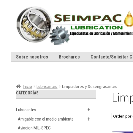
Ir
Ir
a
al
la
contenido
navegación
Sobre nosotros
Brochures
Contacto/Solicitar C
Inicio
Lubricantes
Limpiadores y Desengrasantes
Limp
CATEGORÍAS
+
Lubricantes
+
Amigable con el medio ambiente
Aviacion MIL-SPEC