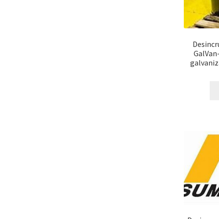
Desincr
GalVan-
galvaniz