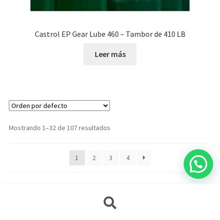
Castrol EP Gear Lube 460 – Tambor de 410 LB
Leer más
Mostrando 1–32 de 107 resultados
1
2
3
4
Búsqueda
CATEGORÍAS
de
productos