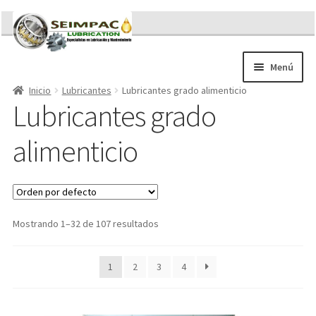
Ir
Ir
a
al
la
contenido
Menú
navegación
Inicio
Lubricantes
Lubricantes grado alimenticio
Sobre nosotros
Lubricantes grado
Brochures
Contacto/Solicitar Cotización
alimenticio
Servicios
Refacciones
Literatura
Memorándum COVID-19
Mostrando 1–32 de 107 resultados
1
2
3
4