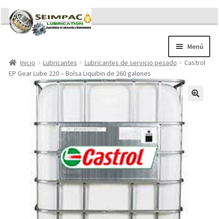
Ir
Ir
a
al
la
contenido
Menú
navegación
Inicio
Lubricantes
Lubricantes de servicio pesado
Castrol
Sobre nosotros
EP Gear Lube 220 – Bolsa Liquibin de 260 galones
Brochures
Contacto/Solicitar Cotización
Servicios
Refacciones
Literatura
Memorándum COVID-19