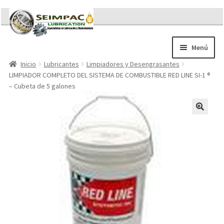
Ir
Ir
a
al
la
contenido
Menú
navegación
Inicio
Lubricantes
Limpiadores y Desengrasantes
Sobre nosotros
LIMPIADOR COMPLETO DEL SISTEMA DE COMBUSTIBLE RED LINE SI-1 ®
Brochures
– Cubeta de 5 galones
Contacto/Solicitar Cotización
Servicios
Refacciones
Literatura
Memorándum COVID-19