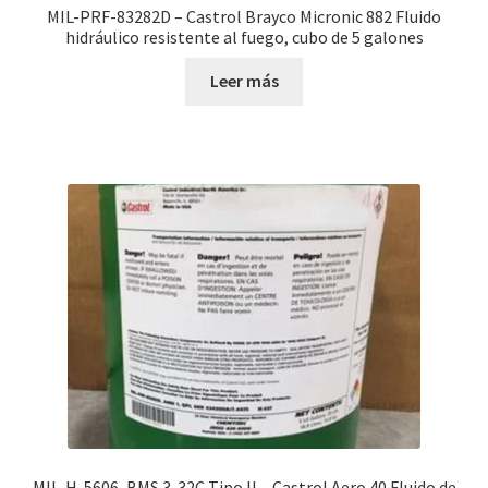
MIL-PRF-83282D – Castrol Brayco Micronic 882 Fluido
hidráulico resistente al fuego, cubo de 5 galones
Leer más
MIL-H-5606, BMS 3-32C Tipo II – Castrol Aero 40 Fluido de