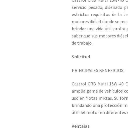
Castrol CRB Multi 15W-40 C
servicio pesado, diseñado p
estrictos requisitos de la 
motores diésel donde se requ
brindar una vida útil prolon
saber que sus motores diésel
de trabajo.
Solicitud
PRINCIPALES BENEFICIOS:
Castrol CRB Multi 15W-40 CK
amplia gama de vehículos com
uso en flotas mixtas. Su fo
brindando una protección má
útil del motor en diferentes 
Ventajas