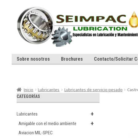
Ir
Ir
a
al
la
contenido
navegación
Sobre nosotros
Brochures
Contacto/Solicitar C
Inicio
Lubricantes
Lubricantes de servicio pesado
Castr
CATEGORÍAS
+
Lubricantes
+
Amigable con el medio ambiente
Aviacion MIL-SPEC