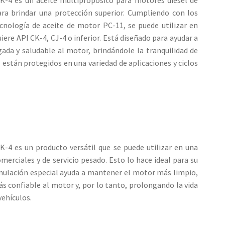
K-4 es un aceite multipropósito para motores diésel de
ara brindar una protección superior. Cumpliendo con los
tecnología de aceite de motor PC-11, se puede utilizar en
iere API CK-4, CJ-4 o inferior. Está diseñado para ayudar a
gada y saludable al motor, brindándole la tranquilidad de
 están protegidos en una variedad de aplicaciones y ciclos
-4 es un producto versátil que se puede utilizar en una
erciales y de servicio pesado. Esto lo hace ideal para su
rmulación especial ayuda a mantener el motor más limpio,
s confiable al motor y, por lo tanto, prolongando la vida
vehículos.