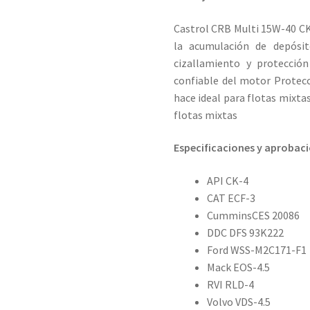
Castrol CRB Multi 15W-40 CK
la acumulación de depósit
cizallamiento y protecció
confiable del motor Protecc
hace ideal para flotas mixta
flotas mixtas
Especificaciones y aprobac
API CK-4
CAT ECF-3
CumminsCES 20086
DDC DFS 93K222
Ford WSS-M2C171-F1
Mack EOS-4.5
RVI RLD-4
Volvo VDS-4.5