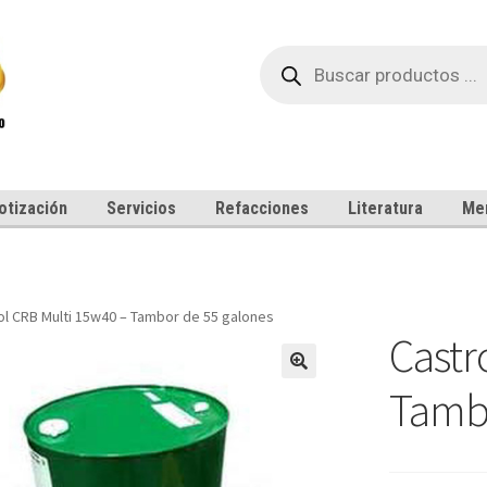
Búsqueda
de
productos
otización
Servicios
Refacciones
Literatura
Me
ol CRB Multi 15w40 – Tambor de 55 galones
Castr
Tambo