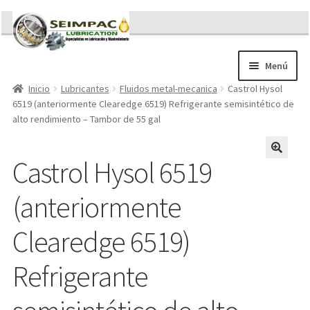
Ir
Ir
a
al
la
contenido
Menú
navegación
Inicio
Lubricantes
Fluidos metal-mecanica
Castrol Hysol
Sobre nosotros
6519 (anteriormente Clearedge 6519) Refrigerante semisintético de
Brochures
alto rendimiento – Tambor de 55 gal
Contacto/Solicitar Cotización
Servicios
Castrol Hysol 6519
Refacciones
Literatura
(anteriormente
Memorándum COVID-19
Clearedge 6519)
Refrigerante