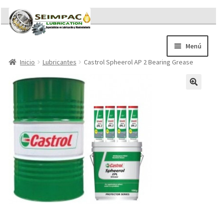
Ir
Ir
a
al
la
contenido
Menú
navegación
Inicio
Lubricantes
Castrol Spheerol AP 2 Bearing Grease
Sobre nosotros
Brochures
Contacto/Solicitar Cotización
Servicios
Refacciones
Literatura
Memorándum COVID-19