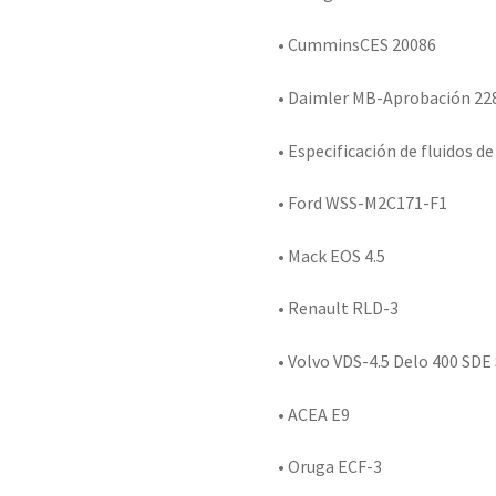
• CumminsCES 20086
• Daimler MB-Aprobación 22
• Especificación de fluidos d
• Ford WSS-M2C171-F1
• Mack EOS 4.5
• Renault RLD-3
• Volvo VDS-4.5 Delo 400 SDE
• ACEA E9
• Oruga ECF-3