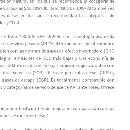
ración natural en los que se recomienda la categoría de
 de viscosidad SAE 10W-30. Delo 400 SDE 10W-30 también es
es diésel en los que se recomiendan las categorías de
lus y CH-4.
TE Delo 400 SDE SAE 10W-30 con tecnología avanzada
r de servicio pesado API CK-4 formulado específicamente
plen con las normas de gases de efecto invernadero (GHG
a lograr emisiones de CO2 más bajas y una economía de
ás de Motores diésel de bajas emisiones que cumplen con
ítica selectiva (SCR), filtro de partículas diésel (DPF) y
de gases de escape (EGR). Es totalmente compatible con
y categorías de servicio de aceite API anteriores. Ofrece
 mejorada: hasta un 1 % de mejora en comparación con los
uebas de motores diésel1.
imizados — Dispersión de hollín y control de desgaste