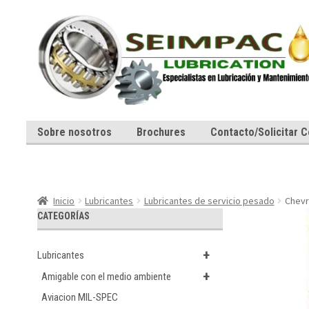
Ir
Ir
a
al
la
contenido
navegación
Sobre nosotros
Brochures
Contacto/Solicitar C
Inicio
Lubricantes
Lubricantes de servicio pesado
Chevr
CATEGORÍAS
+
Lubricantes
+
Amigable con el medio ambiente
Aviacion MIL-SPEC