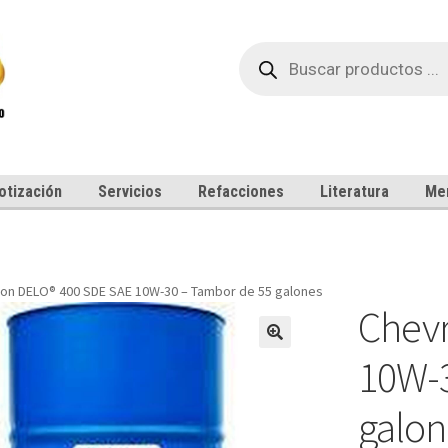
Búsqueda
de
productos
otización
Servicios
Refacciones
Literatura
Me
on DELO® 400 SDE SAE 10W-30 – Tambor de 55 galones
Chev
10W-3
galon