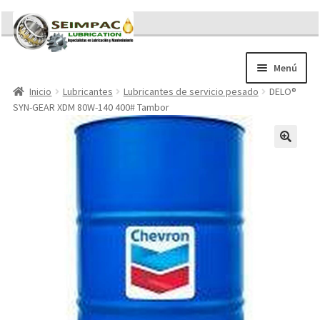
Ir
Ir
a
al
la
contenido
Menú
navegación
Inicio
Lubricantes
Lubricantes de servicio pesado
DELO®
Sobre nosotros
SYN-GEAR XDM 80W-140 400# Tambor
Brochures
Contacto/Solicitar Cotización
Servicios
Refacciones
Literatura
Memorándum COVID-19