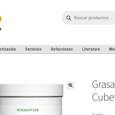
Búsqueda
de
productos
otización
Servicios
Refacciones
Literatura
Me
g
Grasa
Cubet
Aceite