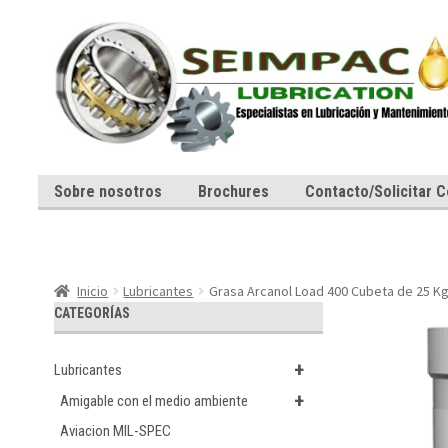
Ir
Ir
a
al
la
contenido
navegación
Sobre nosotros
Brochures
Contacto/Solicitar C
Inicio
Lubricantes
Grasa Arcanol Load 400 Cubeta de 25 K
CATEGORÍAS
+
Lubricantes
+
Amigable con el medio ambiente
Aviacion MIL-SPEC