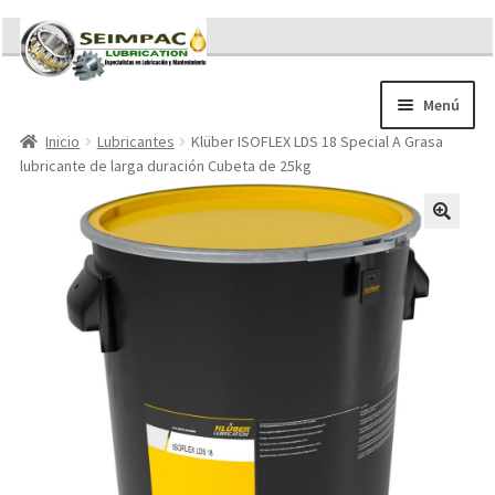
Ir
Ir
a
al
la
contenido
Menú
navegación
Inicio
Lubricantes
Klüber ISOFLEX LDS 18 Special A Grasa
Sobre nosotros
lubricante de larga duración Cubeta de 25kg
Brochures
Contacto/Solicitar Cotización
Servicios
Refacciones
Literatura
Memorándum COVID-19