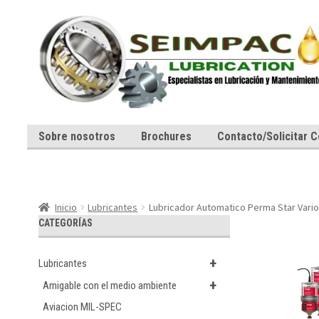
Ir
Ir
a
al
la
contenido
navegación
Sobre nosotros
Brochures
Contacto/Solicitar C
Inicio
Lubricantes
Lubricador Automatico Perma Star Vario
CATEGORÍAS
+
Lubricantes
+
Amigable con el medio ambiente
Aviacion MIL-SPEC