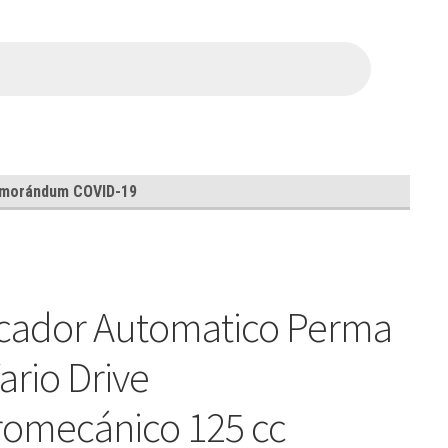
morándum COVID-19
cador Automatico Perma
Vario Drive
romecánico 125 cc