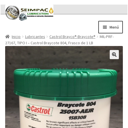
Ir
Ir
a
al
la
contenido
Menú
navegación
Inicio
Lubricantes
Castrol Brayco®-Braycote®
MIL-PRF-
Sobre nosotros
27167, TIPO I – Castrol Braycote 804, Frasco de 1 LB
Brochures
Contacto/Solicitar Cotización
Servicios
Refacciones
Literatura
Memorándum COVID-19