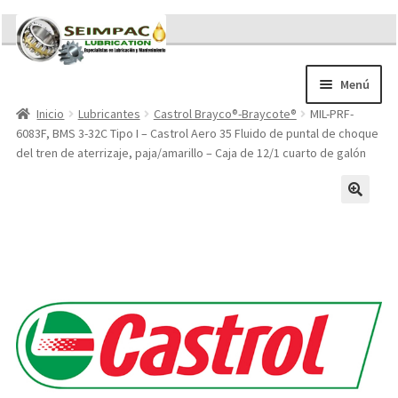
Ir
Ir
a
al
la
contenido
Menú
navegación
Inicio
Lubricantes
Castrol Brayco®-Braycote®
MIL-PRF-
Sobre nosotros
6083F, BMS 3-32C Tipo I – Castrol Aero 35 Fluido de puntal de choque
Brochures
del tren de aterrizaje, paja/amarillo – Caja de 12/1 cuarto de galón
Contacto/Solicitar Cotización
Servicios
Refacciones
Literatura
Memorándum COVID-19