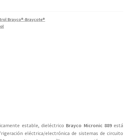
trol Brayco®-Braycote®
ol
íticamente estable, dieléctrico
Brayco Micronic 889
está
rigeración eléctrica/electrónica de sistemas de circuito