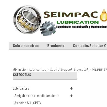
Ir
Ir
a
al
la
contenido
navegación
Sobre nosotros
Brochures
Contacto/Solicitar C
Inicio
Lubricantes
Castrol Brayco®-Braycote®
MIL-PRF-87
CATEGORÍAS
+
Lubricantes
+
Amigable con el medio ambiente
Aviacion MIL-SPEC