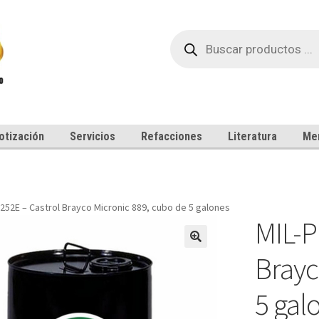
Búsqueda
de
productos
otización
Servicios
Refacciones
Literatura
Me
252E – Castrol Brayco Micronic 889, cubo de 5 galones
MIL-P
Brayc
5 gal