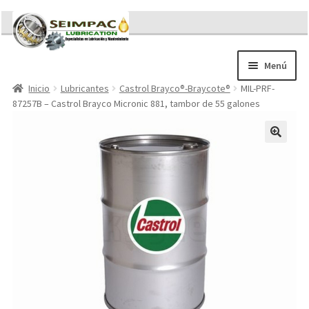
Ir
Ir
a
al
la
contenido
Menú
navegación
Inicio
Lubricantes
Castrol Brayco®-Braycote®
MIL-PRF-
Sobre nosotros
87257B – Castrol Brayco Micronic 881, tambor de 55 galones
Brochures
Contacto/Solicitar Cotización
Servicios
Refacciones
Literatura
Memorándum COVID-19