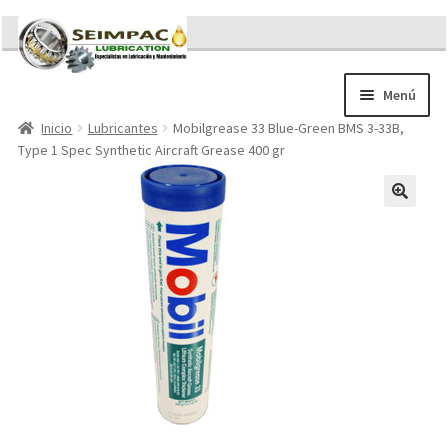
Ir
Ir
a
al
la
contenido
Menú
navegación
Inicio
Lubricantes
Mobilgrease 33 Blue-Green BMS 3-33B,
Sobre nosotros
Type 1 Spec Synthetic Aircraft Grease 400 gr
Brochures
Contacto/Solicitar Cotización
Servicios
Refacciones
Literatura
Memorándum COVID-19