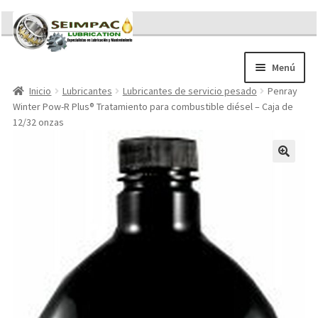
Ir
Ir
a
al
la
contenido
Menú
navegación
Inicio
Lubricantes
Lubricantes de servicio pesado
Penray
Sobre nosotros
Winter Pow-R Plus® Tratamiento para combustible diésel – Caja de
Brochures
12/32 onzas
Contacto/Solicitar Cotización
Servicios
Refacciones
Literatura
Memorándum COVID-19