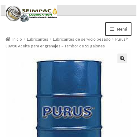
Ir
Ir
a
al
la
contenido
Menú
navegación
Inicio
Lubricantes
Lubricantes de servicio pesado
Purus®
Sobre nosotros
80w90 Aceite para engranajes – Tambor de 55 galones
Brochures
Contacto/Solicitar Cotización
Servicios
Refacciones
Literatura
Memorándum COVID-19