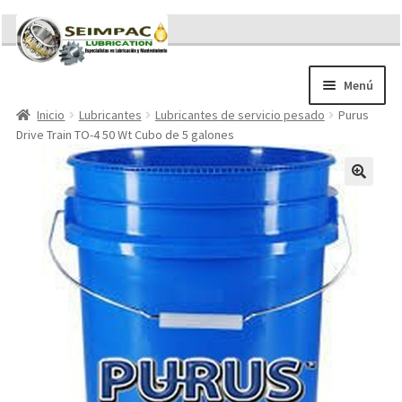
Ir
Ir
a
al
la
contenido
Menú
navegación
Inicio
Lubricantes
Lubricantes de servicio pesado
Purus
Sobre nosotros
Drive Train TO-4 50 Wt Cubo de 5 galones
Brochures
Contacto/Solicitar Cotización
Servicios
Refacciones
Literatura
Memorándum COVID-19