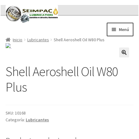
Ir
Ir
a
al
la
contenido
Menú
navegación
Inicio
Lubricantes
Shell Aeroshell Oil W80 Plus
Sobre nosotros
Brochures
Contacto/Solicitar Cotización
Shell Aeroshell Oil W80
Servicios
Refacciones
Plus
Literatura
Memorándum COVID-19
SKU:
10168
Categoría:
Lubricantes