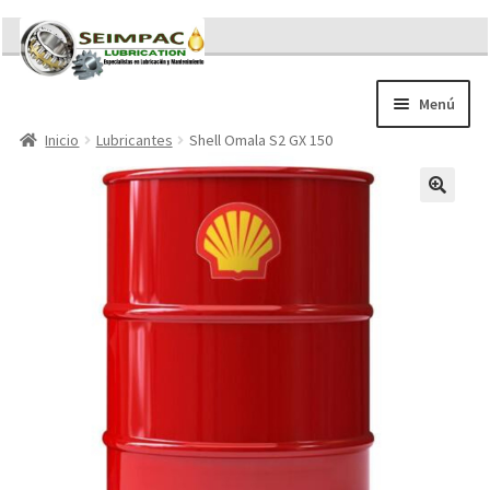
Ir
Ir
a
al
la
contenido
Menú
navegación
Inicio
Lubricantes
Shell Omala S2 GX 150
Sobre nosotros
Brochures
Contacto/Solicitar Cotización
Servicios
Refacciones
Literatura
Memorándum COVID-19