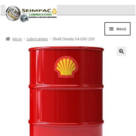
Ir
Ir
a
al
la
contenido
Menú
navegación
Inicio
Lubricantes
Shell Omala S4 GXV 150
Sobre nosotros
Brochures
Contacto/Solicitar Cotización
Servicios
Refacciones
Literatura
Memorándum COVID-19