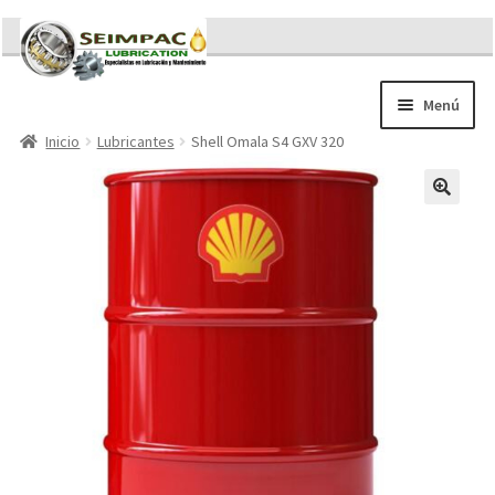
Ir
Ir
a
al
la
contenido
Menú
navegación
Inicio
Lubricantes
Shell Omala S4 GXV 320
Sobre nosotros
Brochures
Contacto/Solicitar Cotización
Servicios
Refacciones
Literatura
Memorándum COVID-19