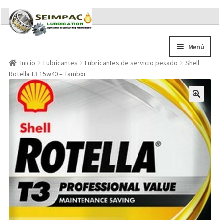
Ir
Ir
a
al
la
contenido
Menú
navegación
Inicio
Lubricantes
Lubricantes de servicio pesado
Shell
Sobre nosotros
Rotella T3 15w40 – Tambor
Brochures
Contacto/Solicitar Cotización
Servicios
Refacciones
Literatura
Memorándum COVID-19