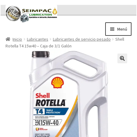
Ir
Ir
a
al
la
contenido
Menú
navegación
Inicio
Lubricantes
Lubricantes de servicio pesado
Shell
Sobre nosotros
Rotella T4 15w40 – Caja de 3/1 Galón
Brochures
Contacto/Solicitar Cotización
Servicios
Refacciones
Literatura
Memorándum COVID-19