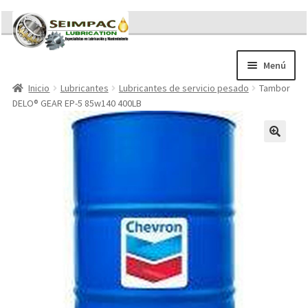
Ir
Ir
a
al
la
contenido
Menú
navegación
Inicio
Lubricantes
Lubricantes de servicio pesado
Tambor
Sobre nosotros
DELO® GEAR EP-5 85w140 400LB
Brochures
Contacto/Solicitar Cotización
Servicios
Refacciones
Literatura
Memorándum COVID-19