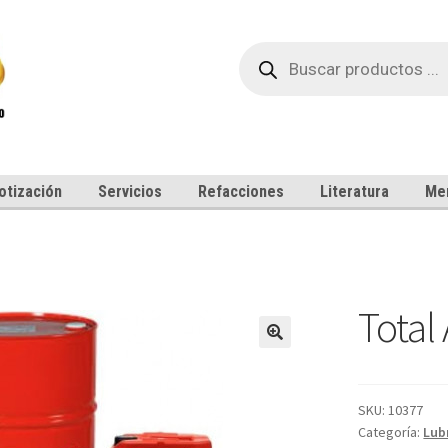
Búsqueda
de
productos
otización
Servicios
Refacciones
Literatura
Me
Total
SKU:
10377
Categoría:
Lub