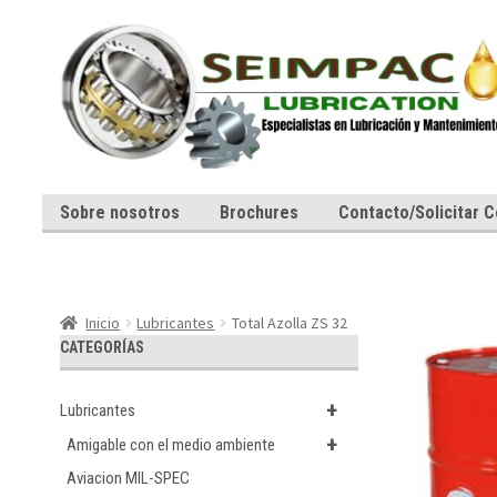
Ir
Ir
a
al
la
contenido
navegación
Sobre nosotros
Brochures
Contacto/Solicitar C
Inicio
Lubricantes
Total Azolla ZS 32
CATEGORÍAS
+
Lubricantes
+
Amigable con el medio ambiente
Aviacion MIL-SPEC