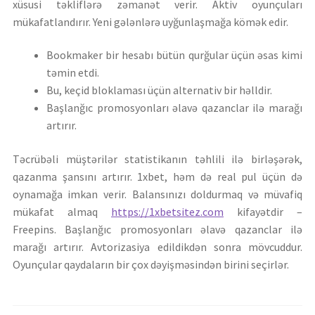
xüsusi təkliflərə zəmanət verir. Aktiv oyunçuları
mükafatlandırır. Yeni gələnlərə uyğunlaşmağa kömək edir.
Bookmaker bir hesabı bütün qurğular üçün əsas kimi
təmin etdi.
Bu, keçid bloklaması üçün alternativ bir həlldir.
Başlanğıc promosyonları əlavə qazanclar ilə marağı
artırır.
Təcrübəli müştərilər statistikanın təhlili ilə birləşərək,
qazanma şansını artırır. 1xbet, həm də real pul üçün də
oynamağa imkan verir. Balansınızı doldurmaq və müvafiq
mükafat almaq
https://1xbetsitez.com
kifayətdir –
Freepins. Başlanğıc promosyonları əlavə qazanclar ilə
marağı artırır. Avtorizasiya edildikdən sonra mövcuddur.
Oyunçular qaydaların bir çox dəyişməsindən birini seçirlər.