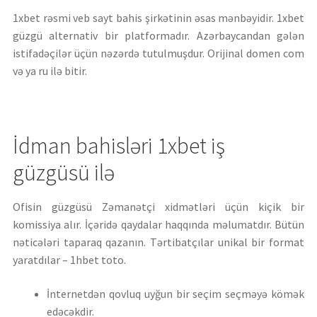
1xbet rəsmi veb sayt bahis şirkətinin əsas mənbəyidir. 1xbet
güzgü alternativ bir platformadır. Azərbaycandan gələn
istifadəçilər üçün nəzərdə tutulmuşdur. Orijinal domen com
və ya ru ilə bitir.
İdman bahisləri 1xbet iş
güzgüsü ilə
Ofisin güzgüsü Zəmanətçi xidmətləri üçün kiçik bir
komissiya alır. İçəridə qaydalar haqqında məlumatdır. Bütün
nəticələri taparaq qazanın. Tərtibatçılar unikal bir format
yaratdılar – 1hbet toto.
İnternetdən qovluq uyğun bir seçim seçməyə kömək
edəcəkdir.