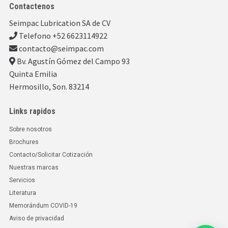
Contactenos
Seimpac Lubrication SA de CV
Telefono +52 6623114922
contacto@seimpac.com
Bv. Agustín Gómez del Campo 93
Quinta Emilia
Hermosillo, Son. 83214
Links rapidos
Sobre nosotros
Brochures
Contacto/Solicitar Cotización
Nuestras marcas
Servicios
Literatura
Memorándum COVID-19
Aviso de privacidad