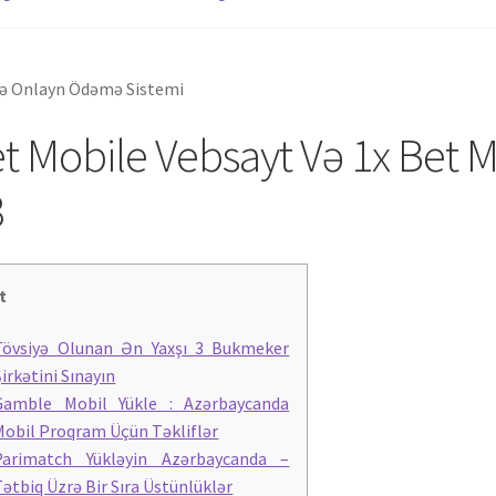
ə Onlayn Ödəmə Sistemi
t Mobile Vebsayt Və 1x Bet 
3
t
Tövsiyə Olunan Ən Yaxşı 3 Bukmeker
irkətini Sınayın
Gamble Mobil Yükle : Azərbaycanda
Mobil Proqram Üçün Təkliflər
Parimatch Yükləyin Azərbaycanda –
Tətbiq Üzrə Bir Sıra Üstünlüklər