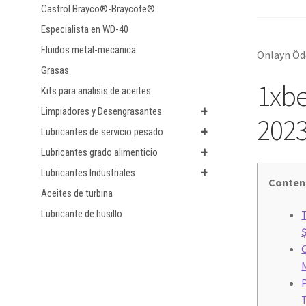
Castrol Brayco®-Braycote®
Especialista en WD-40
Fluidos metal-mecanica
Onlayn Öd
Grasas
1xbe
Kits para analisis de aceites
+
Limpiadores y Desengrasantes
202
+
Lubricantes de servicio pesado
+
Lubricantes grado alimenticio
+
Lubricantes Industriales
Conten
Aceites de turbina
Lubricante de husillo
Ş