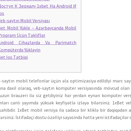
Дocтуп К Зepкaлу 1xbet Нa Android И
Ios
Veb-saytın Mobil Versiyası
Bet Mobil Yükle – Azərbaycanda Mobil
Proqram Üçün Təkliflər
Android Cihazlarda Və Parimatch
Kompüterdə Yükləyin
Bet Ios Tətbiqi
-saytın mobil telefonlar üçün əla optimizasiya edildiyi mərc saytl
na daxil olaraq, veb-saytın kompüter versiyasında mövcud olan d
zun brauzeri ilə siz getdiyiniz hər yerdən eynən kompüter versi
ları canlı yayımda yüksək keyfiyətlə izləyə bilərsiniz. 1xBet v
sahibdir. 1xBet mobil versiya ilə sadəcə bir kliklə bir dəqiqəd
lərsiniz. İstifadəçi dostu özəlliyi sayəsində hətta yeni istifadəçilə