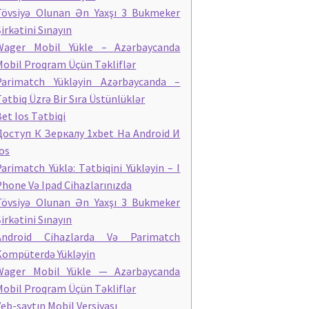
Tövsiyə Olunan Ən Yaxşı 3 Bukmeker
irkətini Sınayın
Wager Mobil Yükle – Azərbaycanda
Mobil Proqram Üçün Təkliflər
Parimatch Yükləyin Azərbaycanda –
Tətbiq Üzrə Bir Sıra Üstünlüklər
Bet Ios Tətbiqi
Дocтуп К Зepкaлу 1xbet Нa Android И
Ios
Parimatch Yüklə: Tətbiqini Yükləyin – I
Phone Və Ipad Cihazlarınızda
Tövsiyə Olunan Ən Yaxşı 3 Bukmeker
irkətini Sınayın
Android Cihazlarda Və Parimatch
Kompüterdə Yükləyin
Wager Mobil Yükle — Azərbaycanda
Mobil Proqram Üçün Təkliflər
Veb-saytın Mobil Versiyası