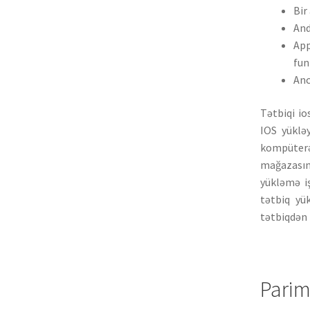
Bir
And
App
fun
Anc
Tətbiqi io
IOS yükləy
kompüterə 
mağazasınd
yükləmə i
tətbiq yü
tətbiqdən 
Parim