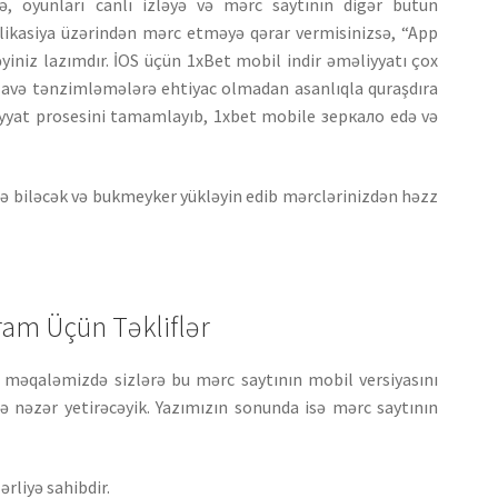
də, oyunları canlı izləyə və mərc saytının digər bütün
pplikasiya üzərindən mərc etməyə qərar vermisinizsə, “App
yiniz lazımdır. İOS üçün 1xBet mobil indir əməliyyatı çox
əlavə tənzimləmələrə ehtiyac olmadan asanlıqla quraşdıra
diyyat prosesini tamamlayıb, 1xbet mobile зеркало edə və
rə biləcək və bukmeyker yükləyin edib mərclərinizdən həzz
am Üçün Təkliflər
u məqaləmizdə sizlərə bu mərc saytının mobil versiyasını
ə nəzər yetirəcəyik. Yazımızın sonunda isə mərc saytının
rliyə sahibdir.