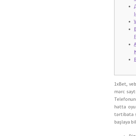
1xBet, veb
mərc saytı
Telefonunu
hətta oyun
tərtibata 
başlaya bi