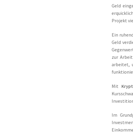
Geld eing
erquickli
Projekt vi
Ein ruhen
Geld verdi
Gegenwert 
zur Arbei
arbeitet,
funktionie
Mit
Kryp
Kursschwan
Investiti
Im Grundp
Investmen
Einkommen