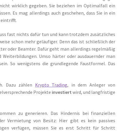
icht wirklich gegeben. Sie beziehen im Optimalfall ein
ssen. Es mag allerdings auch geschehen, dass Sie in ein
intrifft.
ss fast nichts dafür tun und kann trotzdem zusätzliches
eise schon mehr geläufiger. Denn das ist schließlich der
tigter oder Beamter. Dafür geht man allerdings regelmäßig
und Weiterbildungen. Umso härter oder ausdauernder man
ein. So wenigstens die grundlegende Faustformel. Das
ich. Dazu zählen
Krypto Trading
, in dem Anleger von
vielversprechende Projekte
investiert
wird, und langfristige
ommen zu generieren. Das Hindernis bei finanziellen
r Vermietung von Besitz: Hier gibt es kein passives
gen verfügen, müssen Sie es erst Schritt für Schritt