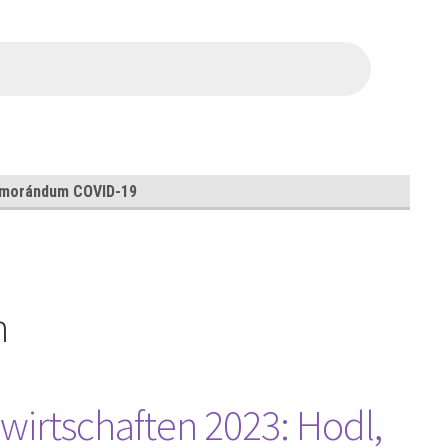
morándum COVID-19
n
irtschaften 2023: Hodl,