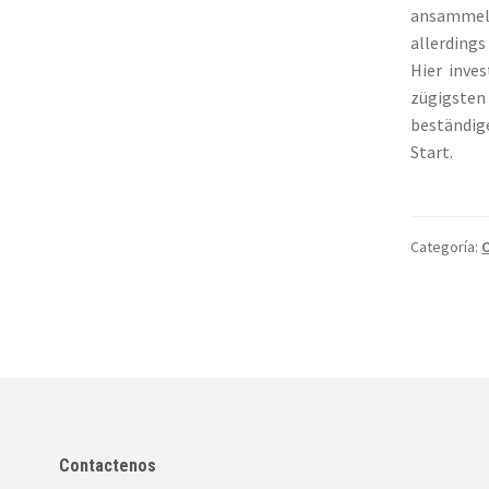
ansammeln
allerdings
Hier inve
zügigsten
beständige
Start.
Categoría:
O
Contactenos