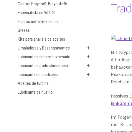
Trad
Castrol Brayco®-Braycote®
Especialista en WD-40
Fluidos metal-mecanica
Grasas
Kits para analisis de aceites
+
Limpiadores y Desengrasantes
Mit Krypt
+
Lubricantes de servicio pesado
Allerdings
+
Lubricantes grado alimenticio
behaupten
+
Risikoman
Lubricantes Industriales
Renditen.
Aceites de turbina
Lubricante de husillo
Passives E
Einkomm
Im Folgen
mit Bitco
interessa