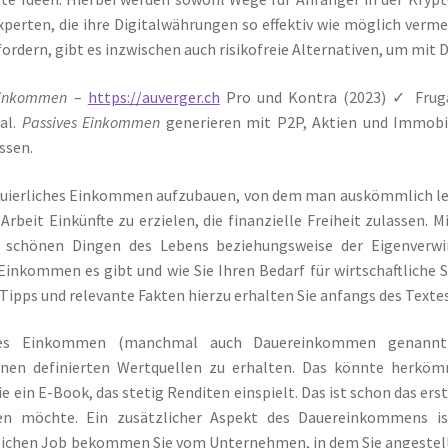
Experten, die ihre Digitalwährungen so effektiv wie möglich ver
fordern, gibt es inzwischen auch risikofreie Alternativen, um m
Einkommen
–
https://auverger.ch
Pro und Kontra (2023) ✓ Frugali
tal.
Passives Einkommen
generieren mit P2P, Aktien und Immobi
ssen.
uierliches Einkommen aufzubauen, von dem man auskömmlich leben 
 Arbeit Einkünfte zu erzielen, die finanzielle Freiheit zulassen.
schönen Dingen des Lebens beziehungsweise der Eigenverwi
inkommen es gibt und wie Sie Ihren Bedarf für wirtschaftliche 
 Tipps und relevante Fakten hierzu erhalten Sie anfangs des Textes
tes Einkommen (manchmal auch Dauereinkommen genannt) 
enen definierten Wertquellen zu erhalten. Das könnte herkömm
e ein E-Book, das stetig Renditen einspielt. Das ist schon das
en möchte. Ein zusätzlicher Aspekt des Dauereinkommens ist
chen Job bekommen Sie vom Unternehmen, in dem Sie angestellt 