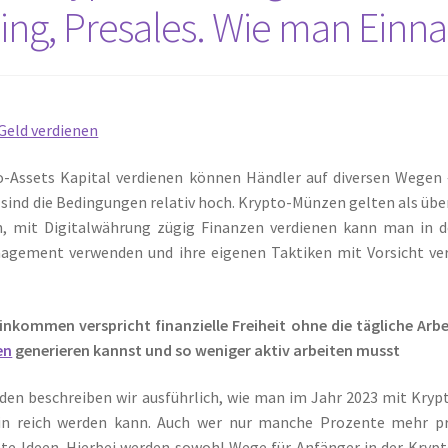
ing, Presales. Wie man Einna
o-Assets Kapital verdienen können Händler auf diversen Wegen –
 sind die Bedingungen relativ hoch. Krypto-Münzen gelten als über
, mit Digitalwährung zügig Finanzen verdienen kann man in de
agement verwenden und ihre eigenen Taktiken mit Vorsicht ver
inkommen verspricht finanzielle Freiheit ohne die tägliche Arb
en
generieren kannst und so weniger aktiv arbeiten musst
den beschreiben wir ausführlich, wie man im Jahr 2023 mit Kryp
in reich werden kann. Auch wer nur manche Prozente mehr pro
nte Ideen. Hierbei werden sowohl Wege für Anfänger in der Krypt