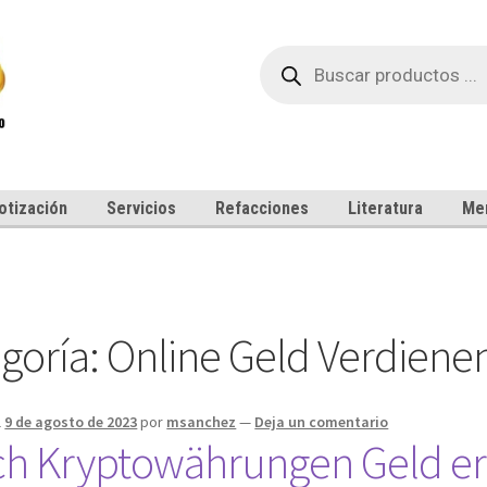
Búsqueda
de
productos
otización
Servicios
Refacciones
Literatura
Me
goría:
Online Geld Verdiene
l
9 de agosto de 2023
por
msanchez
—
Deja un comentario
h Kryptowährungen Geld erw