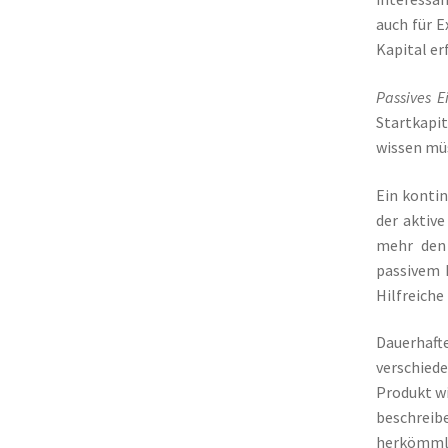
auch für 
Kapital er
Passives 
Startkapi
wissen mü
Ein kontin
der aktive
mehr den 
passivem E
Hilfreiche
Dauerhaf
verschied
Produkt wi
beschreib
herkömmli