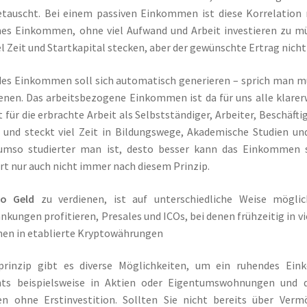
etauscht. Bei einem passiven Einkommen ist diese Korrelation n
ches Einkommen, ohne viel Aufwand und Arbeit investieren zu mü
el Zeit und Startkapital stecken, aber der gewünschte Ertrag nicht e
des Einkommen soll sich automatisch generieren – sprich man mu
enen. Das arbeitsbezogene Einkommen ist da für uns alle klarerw
für die erbrachte Arbeit als Selbstständiger, Arbeiter, Beschäf
t und steckt viel Zeit in Bildungswege, Akademische Studien 
 umso studierter man ist, desto besser kann das Einkommen s
rt nur auch nicht immer nach diesem Prinzip.
to Geld
zu verdienen, ist auf unterschiedliche Weise mögl
kungen profitieren, Presales und ICOs, bei denen frühzeitig in 
onen in etablierte Kryptowährungen
rinzip gibt es diverse Möglichkeiten, um ein ruhendes Eink
ts beispielsweise in Aktien oder Eigentumswohnungen und de
 ohne Erstinvestition. Sollten Sie nicht bereits über Vermö