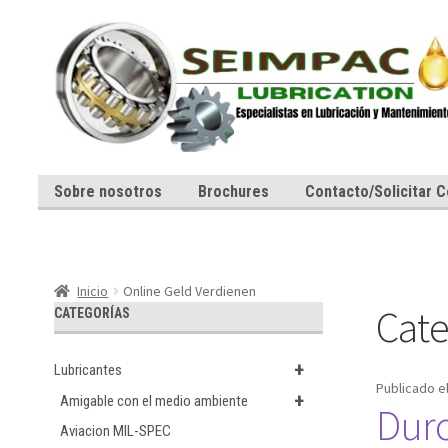
Ir
Ir
a
al
la
contenido
navegación
Sobre nosotros
Brochures
Contacto/Solicitar C
Inicio
Online Geld Verdienen
Cate
CATEGORÍAS
+
Lubricantes
Publicado e
+
Amigable con el medio ambiente
Durc
Aviacion MIL-SPEC