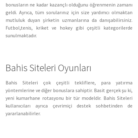
bonusların ne kadar kazançlı olduğunu öğrenmenin zamanı
geldi. Ayrıca, tüm sorularınız için size yardımcı olmaktan
mutluluk duyan şirketin uzmanlarına da danışabilirsiniz.
Futbol,tenis, kriket ve hokey gibi çeşitli kategorilerde
sunulmaktadır.
Bahis Siteleri Oyunları
Bahis Siteleri çok çeşitli tekliflere, para yatırma
yöntemlerine ve diğer bonuslara sahiptir. Basit gerçek şu ki,
yeni kumarhane rotasyonu bir tür modeldir. Bahis Siteleri
kullanıcıları ayrıca çevrimiçi destek sohbetinden de
yararlanabilirler.