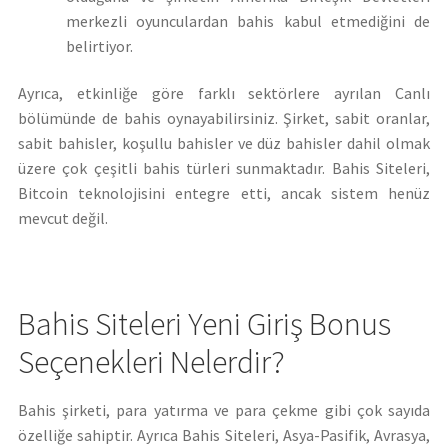
merkezli oyunculardan bahis kabul etmediğini de
belirtiyor.
Ayrıca, etkinliğe göre farklı sektörlere ayrılan Canlı
bölümünde de bahis oynayabilirsiniz. Şirket, sabit oranlar,
sabit bahisler, koşullu bahisler ve düz bahisler dahil olmak
üzere çok çeşitli bahis türleri sunmaktadır. Bahis Siteleri,
Bitcoin teknolojisini entegre etti, ancak sistem henüz
mevcut değil.
Bahis Siteleri Yeni Giriş Bonus
Seçenekleri Nelerdir?
Bahis şirketi, para yatırma ve para çekme gibi çok sayıda
özelliğe sahiptir. Ayrıca Bahis Siteleri, Asya-Pasifik, Avrasya,