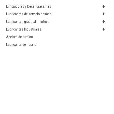
+
Limpiadores y Desengrasantes
+
Lubricantes de servicio pesado
+
Lubricantes grado alimenticio
+
Lubricantes Industriales
Aceites de turbina
Lubricante de husillo