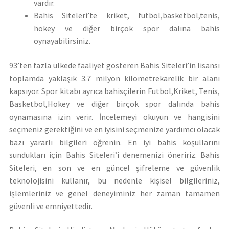
vardır.
Bahis Siteleri’te kriket, futbol,basketbol,tenis,
hokey ve diğer birçok spor dalına bahis
oynayabilirsiniz.
93’ten fazla ülkede faaliyet gösteren Bahis Siteleri’in lisansı
toplamda yaklaşık 3.7 milyon kilometrekarelik bir alanı
kapsıyor. Spor kitabı ayrıca bahisçilerin Futbol,Kriket, Tenis,
Basketbol,Hokey ve diğer birçok spor dalında bahis
oynamasına izin verir. İncelemeyi okuyun ve hangisini
seçmeniz gerektiğini ve en iyisini seçmenize yardımcı olacak
bazı yararlı bilgileri öğrenin. En iyi bahis koşullarını
sundukları için Bahis Siteleri’i denemenizi öneririz. Bahis
Siteleri, en son ve en güncel şifreleme ve güvenlik
teknolojisini kullanır, bu nedenle kişisel bilgileriniz,
işlemleriniz ve genel deneyiminiz her zaman tamamen
güvenli ve emniyettedir.