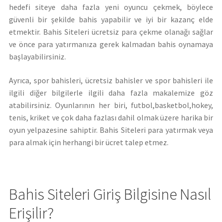
hedefi siteye daha fazla yeni oyuncu çekmek, böylece
güvenli bir şekilde bahis yapabilir ve iyi bir kazanç elde
etmektir. Bahis Siteleri ücretsiz para çekme olanağı sağlar
ve önce para yatırmanıza gerek kalmadan bahis oynamaya
başlayabilirsiniz.
Ayrıca, spor bahisleri, ücretsiz bahisler ve spor bahisleri ile
ilgili diğer bilgilerle ilgili daha fazla makalemize göz
atabilirsiniz. Oyunlarının her biri, futbol,basketbol,hokey,
tenis, kriket ve çok daha fazlası dahil olmak üzere harika bir
oyun yelpazesine sahiptir. Bahis Siteleri para yatırmak veya
para almak için herhangi bir ücret talep etmez.
Bahis Siteleri Giriş Bilgisine Nasıl
Erişilir?