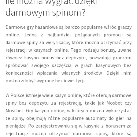
Ile można wygrać dzięki
darmowym spinom?
Darmowe gry hazardowe są bardzo popularne wśród graczy
online. Jedną z najbardziej pożądanych promocji są
darmowe spiny za weryfikację, które można otrzymać przy
rejestracji w kasynach online. Tego rodzaju bonusy, zwane
również kasyno bonus bez depozytu, pozwalają graczom
spróbować swojego szczęścia w grach kasynowych bez
konieczności wpłacania własnych środków. Dzięki nim
można zdobyć wygrane bez inwestycji.
W Polsce istnieje wiele kasyn online, które oferują darmowe
spiny bez depozytu za rejestrację, takie jak Mosbet czy
Mostbet. Gry kasyno online, w których można wykorzystać
te spiny, obejmują różne popularne automaty do gier na
pieniądze. Po zarejestrowaniu się w kasynie z bonusem za
rejestrację można otrzymać darmowe spiny, które są