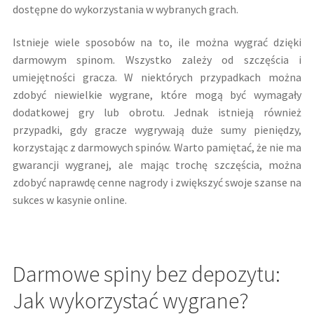
dostępne do wykorzystania w wybranych grach.
Istnieje wiele sposobów na to, ile można wygrać dzięki
darmowym spinom. Wszystko zależy od szczęścia i
umiejętności gracza. W niektórych przypadkach można
zdobyć niewielkie wygrane, które mogą być wymagały
dodatkowej gry lub obrotu. Jednak istnieją również
przypadki, gdy gracze wygrywają duże sumy pieniędzy,
korzystając z darmowych spinów. Warto pamiętać, że nie ma
gwarancji wygranej, ale mając trochę szczęścia, można
zdobyć naprawdę cenne nagrody i zwiększyć swoje szanse na
sukces w kasynie online.
Darmowe spiny bez depozytu:
Jak wykorzystać wygrane?