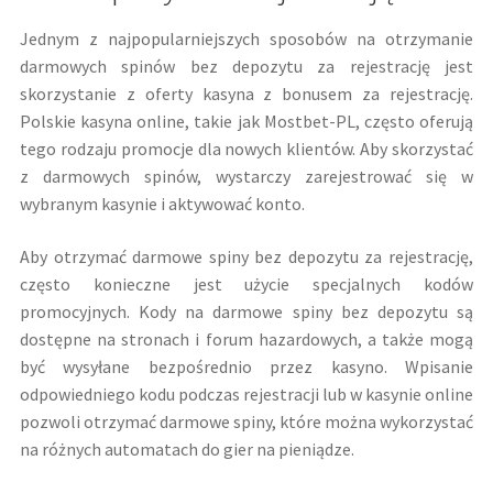
Jednym z najpopularniejszych sposobów na otrzymanie
darmowych spinów bez depozytu za rejestrację jest
skorzystanie z oferty kasyna z bonusem za rejestrację.
Polskie kasyna online, takie jak Mostbet-PL, często oferują
tego rodzaju promocje dla nowych klientów. Aby skorzystać
z darmowych spinów, wystarczy zarejestrować się w
wybranym kasynie i aktywować konto.
Aby otrzymać darmowe spiny bez depozytu za rejestrację,
często konieczne jest użycie specjalnych kodów
promocyjnych. Kody na darmowe spiny bez depozytu są
dostępne na stronach i forum hazardowych, a także mogą
być wysyłane bezpośrednio przez kasyno. Wpisanie
odpowiedniego kodu podczas rejestracji lub w kasynie online
pozwoli otrzymać darmowe spiny, które można wykorzystać
na różnych automatach do gier na pieniądze.