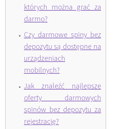
których można grać za
darmo?
Czy darmowe spiny bez
depozytu są dostępne na
urządzeniach
mobilnych?
Jak znaleźć najlepsze
oferty darmowych
spinów bez depozytu za
rejestrację?