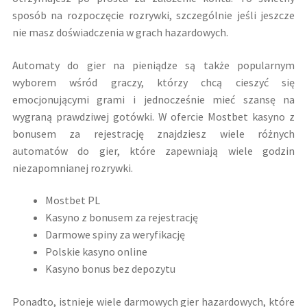
sposób na rozpoczęcie rozrywki, szczególnie jeśli jeszcze
nie masz doświadczenia w grach hazardowych.
Automaty do gier na pieniądze są także popularnym
wyborem wśród graczy, którzy chcą cieszyć się
emocjonującymi grami i jednocześnie mieć szansę na
wygraną prawdziwej gotówki. W ofercie Mostbet kasyno z
bonusem za rejestrację znajdziesz wiele różnych
automatów do gier, które zapewniają wiele godzin
niezapomnianej rozrywki.
Mostbet PL
Kasyno z bonusem za rejestrację
Darmowe spiny za weryfikację
Polskie kasyno online
Kasyno bonus bez depozytu
Ponadto, istnieje wiele darmowych gier hazardowych, które