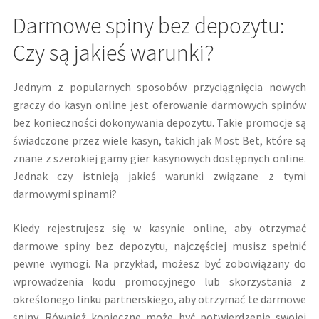
Darmowe spiny bez depozytu:
Czy są jakieś warunki?
Jednym z popularnych sposobów przyciągnięcia nowych
graczy do kasyn online jest oferowanie darmowych spinów
bez konieczności dokonywania depozytu. Takie promocje są
świadczone przez wiele kasyn, takich jak Most Bet, które są
znane z szerokiej gamy gier kasynowych dostępnych online.
Jednak czy istnieją jakieś warunki związane z tymi
darmowymi spinami?
Kiedy rejestrujesz się w kasynie online, aby otrzymać
darmowe spiny bez depozytu, najczęściej musisz spełnić
pewne wymogi. Na przykład, możesz być zobowiązany do
wprowadzenia kodu promocyjnego lub skorzystania z
określonego linku partnerskiego, aby otrzymać te darmowe
spiny. Również konieczne może być potwierdzenie swojej