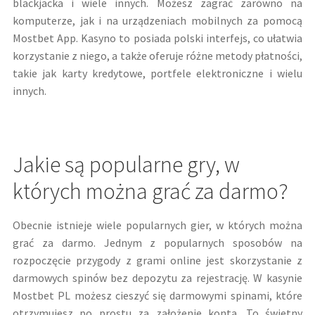
blackjacka i wiele innych. Możesz zagrać zarówno na
komputerze, jak i na urządzeniach mobilnych za pomocą
Mostbet App. Kasyno to posiada polski interfejs, co ułatwia
korzystanie z niego, a także oferuje różne metody płatności,
takie jak karty kredytowe, portfele elektroniczne i wielu
innych.
Jakie są popularne gry, w
których można grać za darmo?
Obecnie istnieje wiele popularnych gier, w których można
grać za darmo. Jednym z popularnych sposobów na
rozpoczęcie przygody z grami online jest skorzystanie z
darmowych spinów bez depozytu za rejestrację. W kasynie
Mostbet PL możesz cieszyć się darmowymi spinami, które
otrzymujesz po prostu za założenie konta. To świetny