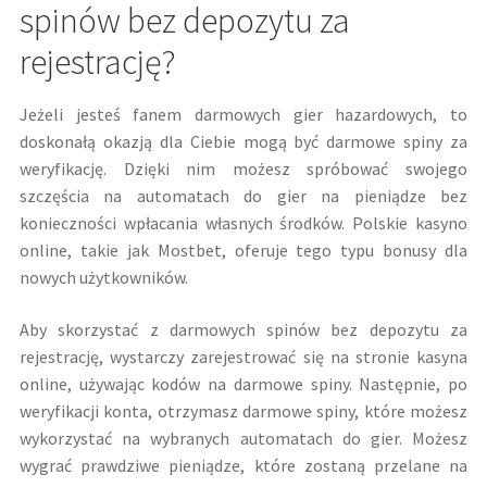
spinów bez depozytu za
rejestrację?
Jeżeli jesteś fanem darmowych gier hazardowych, to
doskonałą okazją dla Ciebie mogą być darmowe spiny za
weryfikację. Dzięki nim możesz spróbować swojego
szczęścia na automatach do gier na pieniądze bez
konieczności wpłacania własnych środków. Polskie kasyno
online, takie jak Mostbet, oferuje tego typu bonusy dla
nowych użytkowników.
Aby skorzystać z darmowych spinów bez depozytu za
rejestrację, wystarczy zarejestrować się na stronie kasyna
online, używając kodów na darmowe spiny. Następnie, po
weryfikacji konta, otrzymasz darmowe spiny, które możesz
wykorzystać na wybranych automatach do gier. Możesz
wygrać prawdziwe pieniądze, które zostaną przelane na