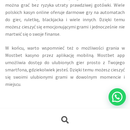
można grać bez ryzyka utraty prawdziwej gotówki. Wiele
polskich kasyn online oferuje darmowe gry na automatach
do gier, ruletkę, blackjacka i wiele innych. Dzięki temu
możesz cieszyć się emocjonującymi grami i jednocześnie nie
martwić się o swoje finanse.
W końcu, warto wspomnieć też o możliwości grania w
Mostbet kasyno przez aplikację mobilną. Mostbet app
umożliwia dostęp do ulubionych gier prosto z Twojego
smartfona, gdziekolwiek jesteś. Dzięki temu możesz cieszyć
się swoimi ulubionymi grami w dowolnym momencie i
miejscu.
Czy darmowe spiny bez
Búsqueda
de
depozytu są dostępne na
productos