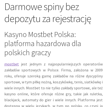
Darmowe spiny bez
depozytu za rejestrację
Kasyno Mostbet Polska:
platforma hazardowa dla
polskich graczy
mostbet
jest jednym z najpopularniejszych operatorów
zakładów sportowych w Polsce. Firma, założona w 2009
roku, oferuje szeroką gamę zakładów na różne dyscypliny
sportowe, w tym piłkę nożną, koszykówkę, tenis, siatkówkę i
wiele innych. Mostbet to nie tylko zakłady sportowe, ale też
kasyno online, które oferuje różne gry, takie jak ruletka,
blackjack, automaty do gier i wiele innych. Platforma jest
dostępna w wielu językach, w tym po polsku, co czyni ją