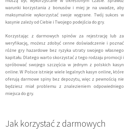
muszą być wykorzystane w określonym czasie. Sprawdź
warunki korzystania z bonusów i miej je na uwadze, aby
maksymalnie wykorzystać swoje wygrane. Twój sukces w
kasynie zależy od Ciebie i Twojego podejścia do gry.
Korzystając z darmowych spinów za rejestrację lub za
weryfikację, możesz zdobyć cenne doświadczenie i poznać
różne gry hazardowe bez ryzyka utraty swojego własnego
kapitału. Dlatego warto skorzystać z tego rodzaju promocji i
spróbować swojego szczęścia w jednym z polskich kasyn
online. W Polsce istnieje wiele legalnych kasyn online, które
oferują darmowe spiny bez depozytu, więc z pewnością nie
będziesz miał problemu z znalezieniem odpowiedniego
miejsca do gry.
Jak korzystać z darmowych