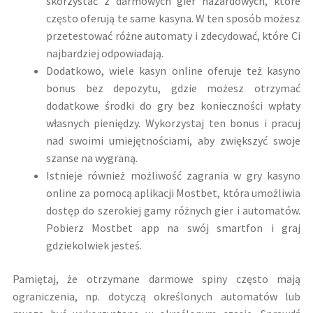
skorzystać z darmowych gier hazardowych, które
często oferują te same kasyna. W ten sposób możesz
przetestować różne automaty i zdecydować, które Ci
najbardziej odpowiadają.
Dodatkowo, wiele kasyn online oferuje też kasyno
bonus bez depozytu, gdzie możesz otrzymać
dodatkowe środki do gry bez konieczności wpłaty
własnych pieniędzy. Wykorzystaj ten bonus i pracuj
nad swoimi umiejętnościami, aby zwiększyć swoje
szanse na wygraną.
Istnieje również możliwość zagrania w gry kasyno
online za pomocą aplikacji Mostbet, która umożliwia
dostęp do szerokiej gamy różnych gier i automatów.
Pobierz Mostbet app na swój smartfon i graj
gdziekolwiek jesteś.
Pamiętaj, że otrzymane darmowe spiny często mają
ograniczenia, np. dotyczą określonych automatów lub