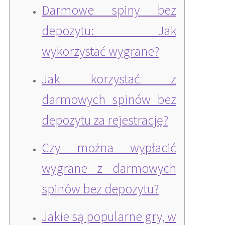
Darmowe spiny bez
depozytu: Jak
wykorzystać wygrane?
Jak korzystać z
darmowych spinów bez
depozytu za rejestrację?
Czy można wypłacić
wygrane z darmowych
spinów bez depozytu?
Jakie są popularne gry, w