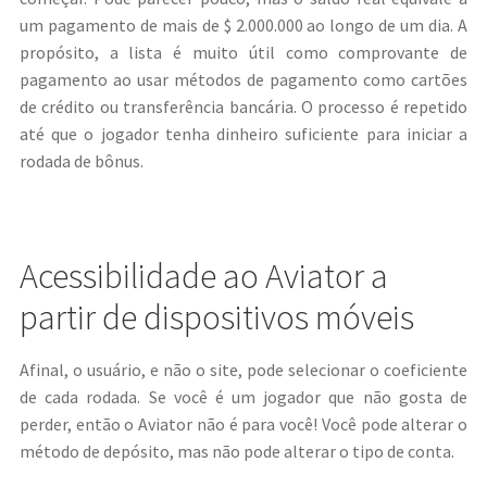
um pagamento de mais de $ 2.000.000 ao longo de um dia. A
propósito, a lista é muito útil como comprovante de
pagamento ao usar métodos de pagamento como cartões
de crédito ou transferência bancária. O processo é repetido
até que o jogador tenha dinheiro suficiente para iniciar a
rodada de bônus.
Acessibilidade ao Aviator a
partir de dispositivos móveis
Afinal, o usuário, e não o site, pode selecionar o coeficiente
de cada rodada. Se você é um jogador que não gosta de
perder, então o Aviator não é para você! Você pode alterar o
método de depósito, mas não pode alterar o tipo de conta.