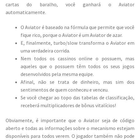
cartas do baralho, você ganhará o Aviator
automaticamente.
O Aviator é baseado na fórmula que permite que você
fique rico, porque o Aviator é um Aviator de azar.
E, finalmente, turbo/slow transforma o Aviator em
uma verdadeira corrida.
Nem todos os cassinos online o possuem, mas
aqueles que o possuem têm todos os seus jogos
desenvolvidos pela mesma equipe.
Afinal, não se trata de dinheiro, mas sim dos
sentimentos de quem conheceu e venceu.
Se você chegar ao topo das tabelas de classificação,
receberá multiplicadores de bônus vitalícios!
Obviamente, é importante que o Aviator seja de código
aberto e todas as informações sobre o mecanismo estejam
disponíveis para todos verem. O jogador também não pode