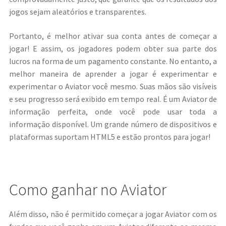
jogos sejam aleatórios e transparentes.
Portanto, é melhor ativar sua conta antes de começar a
jogar! E assim, os jogadores podem obter sua parte dos
lucros na forma de um pagamento constante. No entanto, a
melhor maneira de aprender a jogar é experimentar e
experimentar o Aviator você mesmo. Suas mãos são visíveis
e seu progresso será exibido em tempo real. É um Aviator de
informação perfeita, onde você pode usar toda a
informação disponível. Um grande número de dispositivos e
plataformas suportam HTML5 e estão prontos para jogar!
Como ganhar no Aviator
Além disso, não é permitido começar a jogar Aviator com os