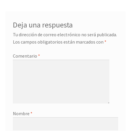
Deja una respuesta
Tu dirección de correo electrónico no será publicada.
Los campos obligatorios están marcados con
*
Comentario
*
Nombre
*