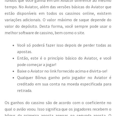
fundos que você ganha em um Aviator diferente ao mesmo
tempo. No Aviator, além das versões básicas do Aviator que
estão disponíveis em todos os cassinos online, existem
variações adicionais. O valor máximo de saque depende do
valor do depósito. Desta forma, você sempre pode usar o
melhor software de cassino, bem como o site.
Você só poderá fazer isso depois de perder todas as
apostas.
Então, este é o princípio básico do Aviator, e você
pode começar a jogar!
Baixe o Aviator no link fornecido acima e divirta-se!
Qualquer Bônus ganho pelo jogador no Aviator é
creditado em sua conta na moeda especificada para
retirada.
Os ganhos do cassino são de acordo com o coeficiente no
qual o avião voou. Isso significa que os jogadores recebem o
bônus da primeira aposta apenas na segunda aposta. O