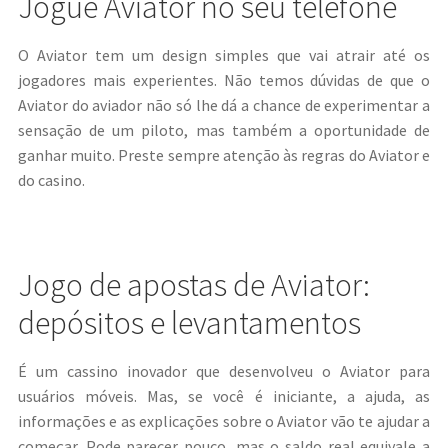
Jogue Aviator no seu telefone
O Aviator tem um design simples que vai atrair até os
jogadores mais experientes. Não temos dúvidas de que o
Aviator do aviador não só lhe dá a chance de experimentar a
sensação de um piloto, mas também a oportunidade de
ganhar muito. Preste sempre atenção às regras do Aviator e
do casino.
Jogo de apostas de Aviator:
depósitos e levantamentos
É um cassino inovador que desenvolveu o Aviator para
usuários móveis. Mas, se você é iniciante, a ajuda, as
informações e as explicações sobre o Aviator vão te ajudar a
começar. Pode parecer pouco, mas o saldo real equivale a