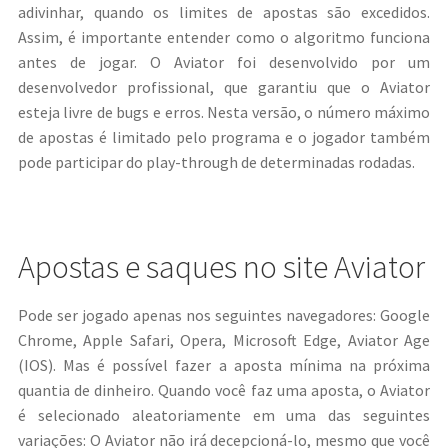
adivinhar, quando os limites de apostas são excedidos.
Assim, é importante entender como o algoritmo funciona
antes de jogar. O Aviator foi desenvolvido por um
desenvolvedor profissional, que garantiu que o Aviator
esteja livre de bugs e erros. Nesta versão, o número máximo
de apostas é limitado pelo programa e o jogador também
pode participar do play-through de determinadas rodadas.
Apostas e saques no site Aviator
Pode ser jogado apenas nos seguintes navegadores: Google
Chrome, Apple Safari, Opera, Microsoft Edge, Aviator Age
(IOS). Mas é possível fazer a aposta mínima na próxima
quantia de dinheiro. Quando você faz uma aposta, o Aviator
é selecionado aleatoriamente em uma das seguintes
variações: O Aviator não irá decepcioná-lo, mesmo que você