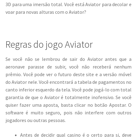
3D para uma imersão total. Você está Aviator para decolar e
voar para novas alturas com o Aviator?
Regras do jogo Aviator
Se você não se lembrou de sair do Aviator antes que a
aeronave parasse de subir, você não receberá nenhum
prêmio. Você pode ver o futuro deste site e a versão móvel
do Aviator nele. Você encontrará a tabela de pagamentos no
canto inferior esquerdo da tela. Você pode jogá-lo com total
garantia de que o Aviator é totalmente inofensivo. Se você
quiser fazer uma aposta, basta clicar no botão Apostar. O
software é muito seguro, pois não interfere com outros
jogadores ou outras pessoas.
Antes de decidir qual casino é o certo para si, deve