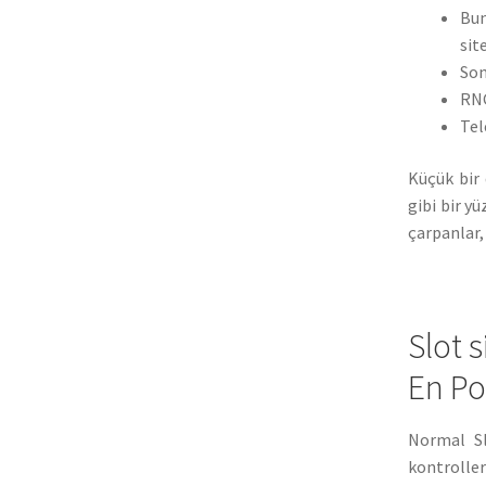
Bun
sit
Son
RNG
Tel
Küçük bir
gibi bir yü
çarpanlar,
Slot 
En Po
Normal Sl
kontroller