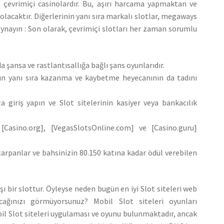
 çevrimiçi casinolardır. Bu, aşırı harcama yapmaktan ve
acaktır. Diğerlerinin yanı sıra markalı slotlar, megaways
e oynayın : Son olarak, çevrimiçi slotları her zaman sorumlu
a şansa ve rastlantısallığa bağlı şans oyunlarıdır.
şının yanı sıra kazanma ve kaybetme heyecanının da tadını
a giriş yapın ve Slot sitelerinin kasiyer veya bankacılık
Casino.org], [VegasSlotsOnline.com] ve [Casino.guru]
çarpanlar ve bahsinizin 80.150 katına kadar ödül verebilen
 bir slottur. Öyleyse neden bugün en iyi Slot siteleri web
cağınızı görmüyorsunuz? Mobil Slot siteleri oyunları
bil Slot siteleri uygulaması ve oyunu bulunmaktadır, ancak