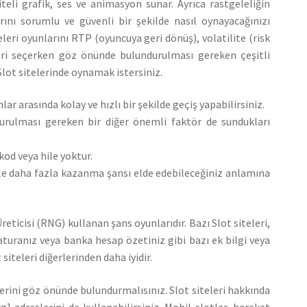
eli grafik, ses ve animasyon sunar. Ayrıca rastgeleliğin
rını sorumlu ve güvenli bir şekilde nasıl oynayacağınızı
eleri oyunlarını RTP (oyuncuya geri dönüş), volatilite (risk
teleri seçerken göz önünde bulundurulması gereken çeşitli
 Slot sitelerinde oynamak istersiniz.
ar arasında kolay ve hızlı bir şekilde geçiş yapabilirsiniz.
urulması gereken bir diğer önemli faktör de sundukları
kod veya hile yoktur.
erle daha fazla kazanma şansı elde edebileceğiniz anlamına
reticisi (RNG) kullanan şans oyunlarıdır. Bazı Slot siteleri,
faturanız veya banka hesap özetiniz gibi bazı ek bilgi veya
iteleri diğerlerinden daha iyidir.
erini göz önünde bulundurmalısınız. Slot siteleri hakkında
] adreslerini de kullanabilirsiniz. Mobil slotlar, hareket