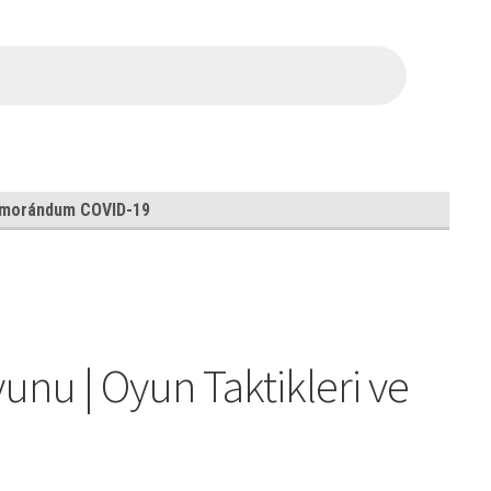
morándum COVID-19
yunu | Oyun Taktikleri ve