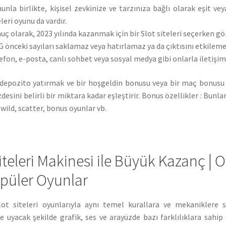
unla birlikte, kişisel zevkinize ve tarzınıza bağlı olarak eşit v
eleri oyunu da vardır.
uç olarak, 2023 yılında kazanmak için bir Slot siteleri seçerken g
 önceki sayıları saklamaz veya hatırlamaz ya da çıktısını etkileme
efon, e-posta, canlı sohbet veya sosyal medya gibi onlarla iletişim
 depozito yatırmak ve bir hoşgeldin bonusu veya bir maç bonus
zdesini belirli bir miktara kadar eşleştirir. Bonus özellikler : Bunl
 wild, scatter, bonus oyunlar vb.
siteleri Makinesi ile Büyük Kazanç | O
püler Oyunlar
ot siteleri oyunlarıyla aynı temel kurallara ve mekaniklere 
e uyacak şekilde grafik, ses ve arayüzde bazı farklılıklara sahip o