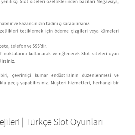
 yenilikçi Slot siteleri özelliklerinden bazıları Megaways,
bilir ve kazancınızın tadını çıkarabilirsiniz.
ellikleri tetiklemek için ödeme çizgileri veya kümeleri
sta, telefon ve SSS’dir.
üf noktalarını kullanarak ve eğlenerek Slot siteleri oyun
lirsiniz.
n biri, çevrimiçi kumar endüstrisinin düzenlenmesi ve
kla geçiş yapabilirsiniz. Müşteri hizmetleri, herhangi bir
ejileri | Türkçe Slot Oyunları