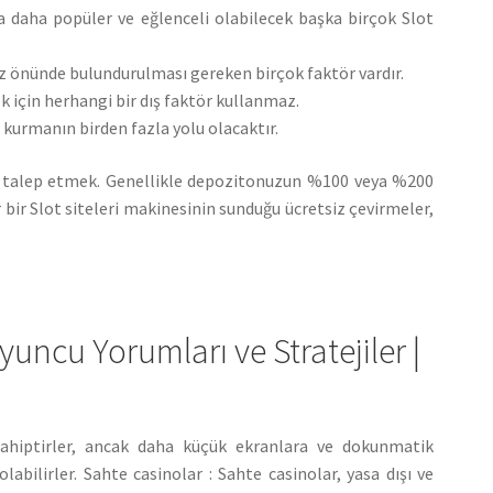
eya daha popüler ve eğlenceli olabilecek başka birçok Slot
öz önünde bulundurulması gereken birçok faktör vardır.
k için herhangi bir dış faktör kullanmaz.
 kurmanın birden fazla yolu olacaktır.
u talep etmek. Genellikle depozitonuzun %100 veya %200
ar bir Slot siteleri makinesinin sunduğu ücretsiz çevirmeler,
yuncu Yorumları ve Stratejiler |
sahiptirler, ancak daha küçük ekranlara ve dokunmatik
labilirler. Sahte casinolar : Sahte casinolar, yasa dışı ve