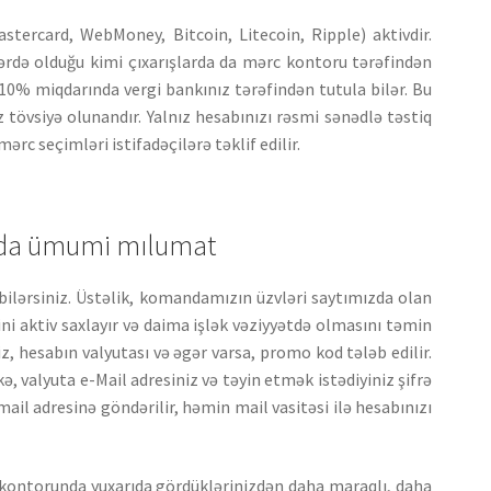
stercard, WebMoney, Bitcoin, Litecoin, Ripple) aktivdir.
ərdə olduğu kimi çıxarışlarda da mərc kontoru tərəfindən
 10% miqdarında vergi bankınız tərəfindən tutula bilər. Bu
 tövsiyə olunandır. Yalnız hesabınızı rəsmi sənədlə təstiq
ərc seçimləri istifadəçilərə təklif edilir.
nda ümumi mılumat
də bilərsiniz. Üstəlik, komandamızın üzvləri saytımızda olan
ni aktiv saxlayır və daima işlək vəziyyətdə olmasını təmin
 hesabın valyutası və əgər varsa, promo kod tələb edilir.
kə, valyuta e-Mail adresiniz və təyin etmək istədiyiniz şifrə
mail adresinə göndərilir, həmin mail vasitəsi ilə hesabınızı
c kontorunda yuxarıda gördüklərinizdən daha maraqlı, daha