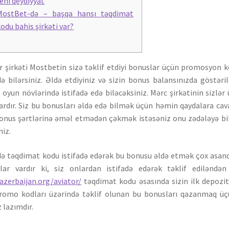
Yeni qeydiyyat
MostBet-də – başqa hansı təqdimat
odu bahis şirkəti var?
şirkəti Mostbetin sizə təklif etdiyi bonuslar üçün promosyon ko
də bilərsiniz. Əldə etdiyiniz və sizin bonus balansınızda göstər
 oyun növlərində istifadə edə biləcəksiniz. Mərc şirkətinin sizlə
ardır. Siz bu bonusları əldə edə bilmək üçün həmin qaydalara cava
onus şərtlərinə əməl etmədən çəkmək istəsəniz onu zədələyə bil
niz.
ə təqdimat kodu istifadə edərək bu bonusu əldə etmək çox asandı
ar vardır ki, siz onlardan istifadə edərək təklif edilənd
azerbaijan.org/aviator/
təqdimat kodu əsasında sizin ilk depoz
Promo kodları üzərində təklif olunan bu bonusları qazanmaq üçü
 lazımdır.