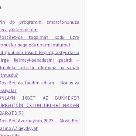
t
Pin Up proqramını smartfonunuza
necə yükləmək olar
MostBet-də təqdimat kodu üzrə
bonuslar haqqında ümumi mılumat
Ad günündə insult keçirdi, aktyorlarla
birgə kəlmeyi-şəhadətini gətirdi –
Əməkdar artistin ölümünə nə səbəb
olmuşdu?
MostBet-də təqdim edilən – Bonus və
aksiyalar
ONLAYN 1XBET AZ BUKMEKER
ŞİRKƏTİNİN ÜSTÜNLÜKLƏRİ NƏDƏN
İBARƏTDİR?
MostBet Azerbaycan 2023 – Most Bet
casino AZ qeydiyyat
eManat ilə