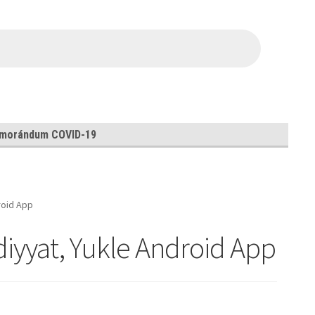
morándum COVID-19
roid App
iyyat, Yukle Android App