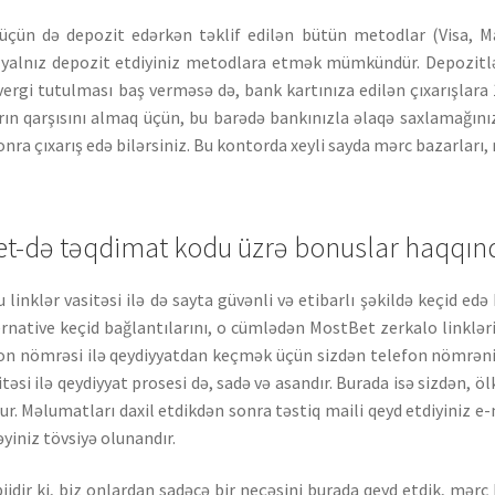
 üçün də depozit edərkən təklif edilən bütün metodlar (Visa, Ma
ı yalnız depozit etdiyiniz metodlara etmək mümkündür. Depozitl
vergi tutulması baş verməsə də, bank kartınıza edilən çıxarışlara
rın qarşısını almaq üçün, bu barədə bankınızla əlaqə saxlamağınız
ra çıxarış edə bilərsiniz. Bu kontorda xeyli sayda mərc bazarları, m
t-də təqdimat kodu üzrə bonuslar haqqı
bu linklər vasitəsi ilə də sayta güvənli və etibarlı şəkildə keçid e
rnative keçid bağlantılarını, o cümlədən MostBet zerkalo linkləri
fon nömrəsi ilə qeydiyyatdan keçmək üçün sizdən telefon nömrəniz,
təsi ilə qeydiyyat prosesi də, sadə və asandır. Burada isə sizdən, öl
ur. Məlumatları daxil etdikdən sonra təstiq maili qeyd etdiyiniz e-
yiniz tövsiyə olunandır.
iidir ki, biz onlardan sadəcə bir neçəsini burada qeyd etdik, mər