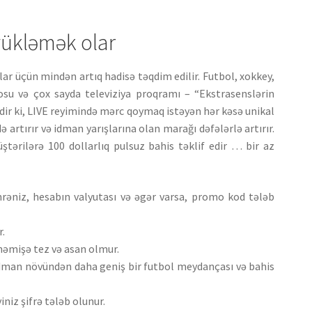
yükləmək olar
r üçün mindən artıq hadisə təqdim edilir. Futbol, xokkey,
losu və çox sayda televiziya proqramı – “Ekstrasenslərin
ir ki, LIVE reyimində mərc qoymaq istəyən hər kəsə unikal
 artırır və idman yarışlarına olan marağı dəfələrlə artırır.
ştərilərə 100 dollarlıq pulsuz bahis təklif edir … bir az
əniz, hesabın valyutası və əgər varsa, promo kod tələb
r.
həmişə tez və asan olmur.
 idman növündən daha geniş bir futbol meydançası və bahis
iniz şifrə tələb olunur.