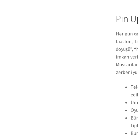
Pin U
Hər gün xə
biatlon, b
döyüşü”, “
imkan veri
Müştərilər
zərbəni yu
Tel
edil
Ümu
Oyu
Bür
tip
Bur