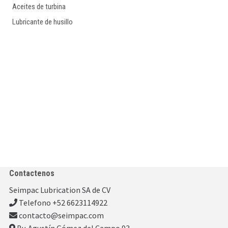
Aceites de turbina
Lubricante de husillo
Contactenos
Seimpac Lubrication SA de CV
Telefono +52 6623114922
contacto@seimpac.com