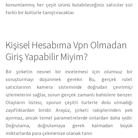
konumlanmış her çeşit ürünü bulabileceğiniz satıcılar sizi
farklı bir kültürle tanıştıracaklar.
Kişisel Hesabıma Vpn Olmadan
Giriş Yapabilir Miyim?
Bir şirketin nesnel bir incelemesi için olumsuz bir
soruşturmayı düşünmek gerekir. Bu, gerçek rulet
satıcılarının kamera sisteminde doğrudan çevrimiçi
izlemelerini sağlar, sorun gerçek zamanlı bahislere benzer.
Olayların listesi, sporun çeşitli türlerle dolu olmadığı
zayıflıklardan biridir. Arayüz, şirketi rakiplerinden pek
ayırmaz, ancak temel parametrelerde onlardan daha iyidir.
Doğrulama, doğrulamaya gerek kalmadan büyük
miktarlarda para çekmenize olanak tanır.