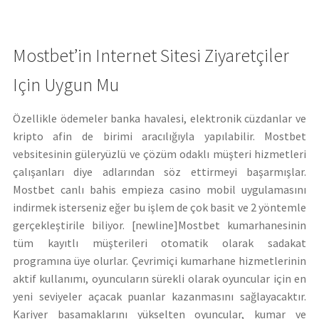
Mostbet’in Internet Sitesi Ziyaretçiler
Için Uygun Mu
Özellikle ödemeler banka havalesi, elektronik cüzdanlar ve
kripto afin de birimi aracılığıyla yapılabilir. Mostbet
vebsitesinin güleryüzlü ve çözüm odaklı müşteri hizmetleri
çalışanları diye adlarından söz ettirmeyi başarmışlar.
Mostbet canlı bahis empieza casino mobil uygulamasını
indirmek isterseniz eğer bu işlem de çok basit ve 2 yöntemle
gerçekleştirile biliyor. [newline]Mostbet kumarhanesinin
tüm kayıtlı müşterileri otomatik olarak sadakat
programına üye olurlar. Çevrimiçi kumarhane hizmetlerinin
aktif kullanımı, oyuncuların sürekli olarak oyuncular için en
yeni seviyeler açacak puanlar kazanmasını sağlayacaktır.
Kariyer basamaklarını yükselten oyuncular, kumar ve