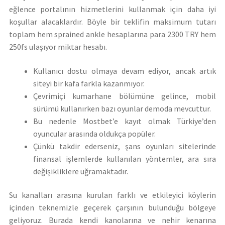
eğlence portalının hizmetlerini kullanmak için daha iyi
koşullar alacaklardır. Böyle bir teklifin maksimum tutarı
toplam hem sprained ankle hesaplarına para 2300 TRY hem
250fs ulaşıyor miktar hesabı.
Kullanıcı dostu olmaya devam ediyor, ancak artık
siteyi bir kafa farkla kazanmıyor.
Çevrimiçi kumarhane bölümüne gelince, mobil
sürümü kullanırken bazı oyunlar demoda mevcuttur.
Bu nedenle Mostbet’e kayıt olmak Türkiye’den
oyuncular arasında oldukça popüler.
Çünkü takdir ederseniz, şans oyunları sitelerinde
finansal işlemlerde kullanılan yöntemler, ara sıra
değişikliklere uğramaktadır.
Su kanalları arasına kurulan farklı ve etkileyici köylerin
içinden teknemizle geçerek çarşının bulunduğu bölgeye
geliyoruz. Burada kendi kanolarına ve nehir kenarına