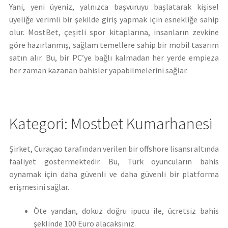
Yani, yeni üyeniz, yalnızca başvuruyu başlatarak kişisel
üyeliğe verimli bir şekilde giriş yapmak için esnekliğe sahip
olur. MostBet, çeşitli spor kitaplarına, insanların zevkine
göre hazırlanmış, sağlam temellere sahip bir mobil tasarım
satın alır. Bu, bir PC’ye bağlı kalmadan her yerde empieza
her zaman kazanan bahisler yapabilmelerini sağlar.
Kategori: Mostbet Kumarhanesi
Şirket, Curaçao tarafından verilen bir offshore lisansı altında
faaliyet göstermektedir. Bu, Türk oyuncuların bahis
oynamak için daha güvenli ve daha güvenli bir platforma
erişmesini sağlar.
Öte yandan, dokuz doğru ipucu ile, ücretsiz bahis
şeklinde 100 Euro alacaksınız.