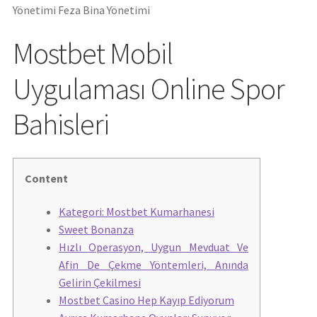
Yönetimi Feza Bina Yönetimi
Mostbet Mobil
Uygulaması Online Spor
Bahisleri
Content
Kategori: Mostbet Kumarhanesi
Sweet Bonanza
Hızlı Operasyon, Uygun Mevduat Ve
Afin De Çekme Yöntemleri, Anında
Gelirin Çekilmesi
Mostbet Casino Hep Kayıp Ediyorum