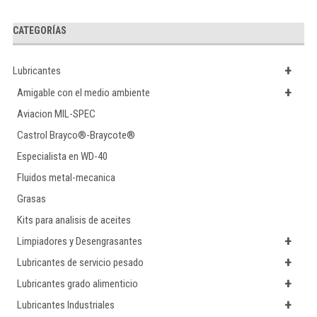
CATEGORÍAS
+
Lubricantes
+
Amigable con el medio ambiente
Aviacion MIL-SPEC
Castrol Brayco®-Braycote®
Especialista en WD-40
Fluidos metal-mecanica
Grasas
Kits para analisis de aceites
+
Limpiadores y Desengrasantes
+
Lubricantes de servicio pesado
+
Lubricantes grado alimenticio
+
Lubricantes Industriales