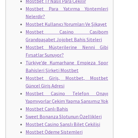
Mostbet Tr Nasıl Para Çekilir
Mostbet Para Yatırma Yöntemleri
Nelerdir?
Mostbet Kullanıcı Yorumları Ve Şikayet
Mostbet Casino Casibom
Grandpaşabet Jojobet Bahis Siteleri
Mostbet Müşterilerine Nenni Gibi
Fırsatlar Sunuyor?
Türkiye’de Kumarhane Empieza Spor
Bahisleri Şirketi Mostbet
Mostbet Giriş, Mostbet, Mostbet
Güncel Giriş Adresi
Mostbet Casino Telefon Onayı
Yapmıyorlar Çekim Yapma Şansımız Yok
Mostbet Canlı Bahis
Sweet Bonanza Slotunun Özellikleri
Mostbet Casino Şanslı Bilet Çekilişi
Mostbet Ödeme Sistemleri