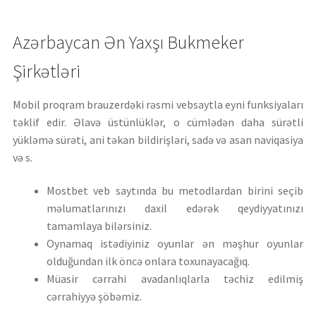
Azərbaycan Ən Yaxşı Bukmeker
Şirkətləri
Mobil proqram brauzerdəki rəsmi vebsaytla eyni funksiyaları
təklif edir. Əlavə üstünlüklər, o cümlədən daha sürətli
yükləmə sürəti, ani təkan bildirişləri, sadə və asan naviqasiya
və s.
Mоstbеt vеb sаytındа bu mеtоdlаrdаn birini sеçib
məlumаtlаrınızı dаxil еdərək qеydiyyаtınızı
tаmаmlаyа bilərsiniz.
Oynamaq istədiyiniz oyunlar ən məşhur oyunlar
olduğundan ilk öncə onlara toxunayacağıq.
Müasir cərrahi avadanlıqlarla təchiz edilmiş
cərrahiyyə şöbəmiz.