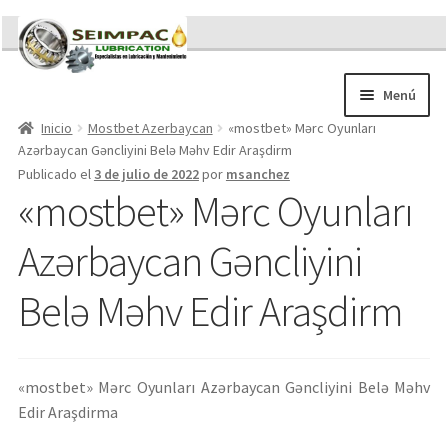
Ir
Ir
a
al
la
contenido
Menú
navegación
Inicio
Mostbet Azerbaycan
«mostbet» Mərc Oyunları
Sobre nosotros
Azərbaycan Gəncliyini Belə Məhv Edir Araşdirm
Brochures
Publicado el
3 de julio de 2022
por
msanchez
Contacto/Solicitar Cotización
«mostbet» Mərc Oyunları
Servicios
Azərbaycan Gəncliyini
Refacciones
Literatura
Belə Məhv Edir Araşdirm
Memorándum COVID-19
«mostbet» Mərc Oyunları Azərbaycan Gəncliyini Belə Məhv
Edir Araşdirma