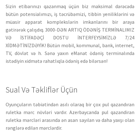
Sizin etibarınızı qazanmaq üçün biz maksimal dərəcədə
bütün potensialımızı, iş təcrübəmizi, tibbin yeniliklərini və
müasir apparat komplekslərin imkanlarını bir araya
gətirərək çalışdıq. 3000-DƏN ARTIQ ÖDƏNİŞ TERMİNALIMIZ
VƏ İSTİFADƏÇİ DOSTU İNTERFEYSİMİZLƏ 7/24
XİDMƏTİNİZDƏYİK! Bütün mobil, kommunal, bank, internet,
TV, dövlət və h. Sənə yaxın eManat ödəniş terminalında
istədiyin xidmətə rahatlıqla ödəniş edə bilərsən!
Sual Və Təkliflər Üçün
Oyunçuların təbiətindən asılı olaraq bir çox pul qazandıran
ruletka mərc növləri vardır. Azerbaycanda pul qazandiran
ruletka mərcləri arasında ən asan sayılan və daha yaxşı olan
rənglərə edilən mərclərdir.