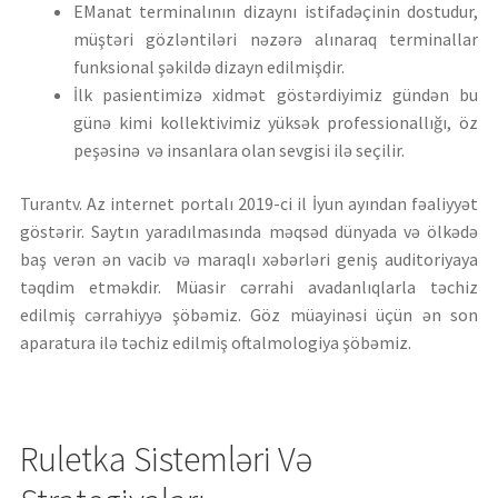
EManat terminalının dizaynı istifadəçinin dostudur,
müştəri gözləntiləri nəzərə alınaraq terminallar
funksional şəkildə dizayn edilmişdir.
İlk pasientimizə xidmət göstərdiyimiz gündən bu
günə kimi kollektivimiz yüksək professionallığı, öz
peşəsinə və insanlara olan sevgisi ilə seçilir.
Turantv. Az internet portalı 2019-ci il İyun ayından fəaliyyət
göstərir. Saytın yaradılmasında məqsəd dünyada və ölkədə
baş verən ən vacib və maraqlı xəbərləri geniş auditoriyaya
təqdim etməkdir. Müasir cərrahi avadanlıqlarla təchiz
edilmiş cərrahiyyə şöbəmiz. Göz müayinəsi üçün ən son
aparatura ilə təchiz edilmiş oftalmologiya şöbəmiz.
Ruletka Sistemləri Və