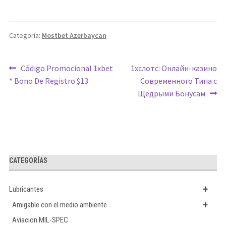
Categoría:
Mostbet Azerbaycan
Navegación
Anterior:
Siguiente:
Código Promocional 1xbet
1хслотс: Онлайн-казино
* Bono De Registro $13
Современного Типа с
de
Щедрыми Бонусам
entradas
CATEGORÍAS
+
Lubricantes
+
Amigable con el medio ambiente
Aviacion MIL-SPEC