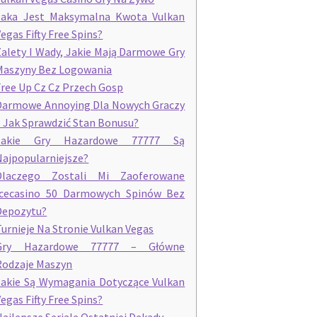
Jaka Jest Maksymalna Kwota Vulkan
egas Fifty Free Spins?
Zalety I Wady, Jakie Mają Darmowe Gry
Maszyny Bez Logowania
Free Up Cz Cz Przech Gosp
Darmowe Annoying Dla Nowych Graczy
– Jak Sprawdzić Stan Bonusu?
Jakie Gry Hazardowe 77777 Są
Najpopularniejsze?
Dlaczego Zostali Mi Zaoferowane
Icecasino 50 Darmowych Spinów Bez
Depozytu?
Turnieje Na Stronie Vulkan Vegas
Gry Hazardowe 77777 – Główne
Rodzaje Maszyn
Jakie Są Wymagania Dotyczące Vulkan
egas Fifty Free Spins?
Najlepsze Seriale Ostatniej Dekady