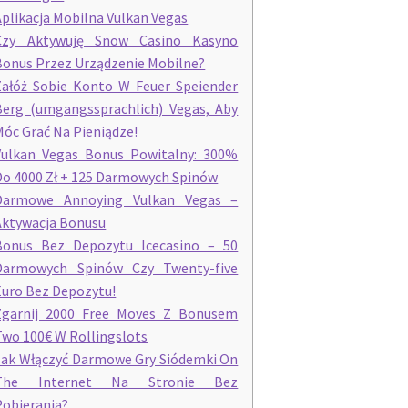
Aplikacja Mobilna Vulkan Vegas
Czy Aktywuję Snow Casino Kasyno
Bonus Przez Urządzenie Mobilne?
Załóż Sobie Konto W Feuer Speiender
Berg (umgangssprachlich) Vegas, Aby
Móc Grać Na Pieniądze!
Vulkan Vegas Bonus Powitalny: 300%
Do 4000 Zł + 125 Darmowych Spinów
Darmowe Annoying Vulkan Vegas –
Aktywacja Bonusu
Bonus Bez Depozytu Icecasino – 50
Darmowych Spinów Czy Twenty-five
Euro Bez Depozytu!
Zgarnij 2000 Free Moves Z Bonusem
Two 100€ W Rollingslots
Jak Włączyć Darmowe Gry Siódemki On
The Internet Na Stronie Bez
Pobierania?