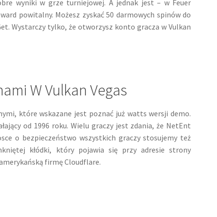
obre wyniki w grze turniejowej. A jednak jest – w Feuer
eward powitalny. Możesz zyskać 50 darmowych spinów do
et. Wystarczy tylko, że otworzysz konto gracza w Vulkan
nami W Vulkan Vegas
ymi, które wskazane jest poznać już watts wersji demo.
łający od 1996 roku. Wielu graczy jest zdania, że NetEnt
osce o bezpieczeństwo wszystkich graczy stosujemy też
iętej kłódki, który pojawia się przy adresie strony
 amerykańską firmę Cloudflare.