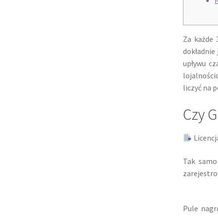
Za każde 
dokładnie 
upływu cz
lojalnośc
liczyć na 
Czy G
Licencj
Tak samo 
zarejestr
Pule nagr