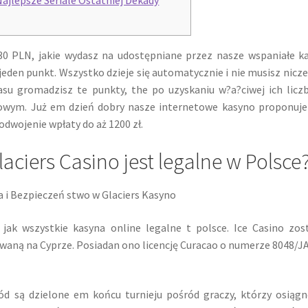
30 PLN, jakie wydasz na udostępniane przez nasze wspaniałe k
jeden punkt. Wszystko dzieje się automatycznie i nie musisz nicze
asu gromadzisz te punkty, the po uzyskaniu w?a?ciwej ich licz
iowym. Już em dzień dobry nasze internetowe kasyno proponuje 
podwojenie wpłaty do aż 1200 zł.
laciers Casino jest legalne w Polsce
a i Bezpieczeń stwo w Glaciers Kasyno
jak wszystkie kasyna online legalne t polsce. Ice Casino zos
owaną na Cyprze. Posiadan ono licencję Curacao o numerze 8048/J
ód są dzielone em końcu turnieju pośród graczy, którzy osiągnę