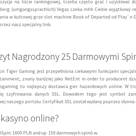
ozycje na liście rankingowej, trzeba często grać i uzyskiwać d
 berg (umgangssprachlich) Vegas czeka mhh Ciebie wyjątkowy r
ania w kultowej grze slot machine Book of Departed od Play`n G
przez nasz specjalny link.
zyt Nagrodzony 25 Darmowymi Spi
on Tiger Gaming jest przepełniona ciekawymi funkcjami specjaln
ainment, znany bardziej jako NetEnt in order to producent dzia
ogaming to najlepszy dostawca gier hazardowych online. W tr
ię szyfrowania danych SSL. Dowodem tego jest symbol zamkn
ej naszego portalu. Certyfikat SSL został wydany poprzez słynna
 kasyno online?
lSpin: 1600 PLN and up. 150 darmowych spinó w.