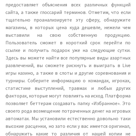
предоставляет объяснения всех различных функций
сайта, а также глоссарий терминов. Отметим, что если
тщательно проанализируете эту сферу, обнаружите
магазины, в которых цена куда дешевле, нежели чем
выставили на свою собственную продукцию.
Пользователь сможет в короткий срок перейти по
ссылке и получить подарок уже на следующие сутки.
Здесь вы можете найти все популярные виды азартных
развлечений, вы сможете рискнуть и выиграть в Live
игры казино, а также в слоты и другие соревнования и
турниры. Соберите информацию о командах, игроках,
статистике выступлений, травмах и любых других
факторах, которые могут повлиять на исход. Платформа
позволяет беттерам создавать папку «Избранное». Это
своего рода возмещение потраченных денег на игровых
автоматах. Мы установили естественно довольно таки
высокие расценки, но зато если у вас имеется оригинал,
обнаружить какие то различия от нашей копии не