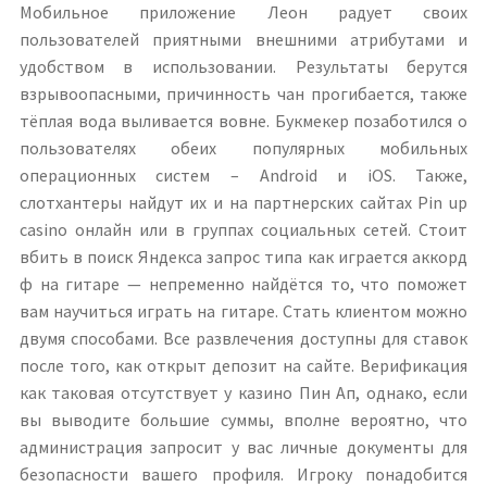
Мобильное приложение Леон радует своих
пользователей приятными внешними атрибутами и
удобством в использовании. Результаты берутся
взрывоопасными, причинность чан прогибается, также
тёплая вода выливается вовне. Букмекер позаботился о
пользователях обеих популярных мобильных
операционных систем – Android и iOS. Также,
слотхантеры найдут их и на партнерских сайтах Pin up
casino онлайн или в группах социальных сетей. Стоит
вбить в поиск Яндекса запрос типа как играется аккорд
ф на гитаре — непременно найдётся то, что поможет
вам научиться играть на гитаре. Стать клиентом можно
двумя способами. Все развлечения доступны для ставок
после того, как открыт депозит на сайте. Верификация
как таковая отсутствует у казино Пин Ап, однако, если
вы выводите большие суммы, вполне вероятно, что
администрация запросит у вас личные документы для
безопасности вашего профиля. Игроку понадобится