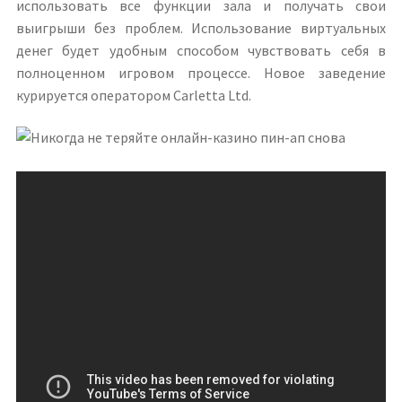
использовать все функции зала и получать свои
выигрыши без проблем. Использование виртуальных
денег будет удобным способом чувствовать себя в
полноценном игровом процессе. Новое заведение
курируется оператором Carletta Ltd.