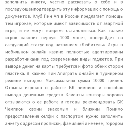
заполнить анкету, честно рассказать о себе и в
последующемподтвердить эту информацию с помощью
документов. Клуб Пин Ап в России предлагает помощь
тем игрокам, которые имеют зависимость от азартной
игры, и не могут вовремя остановиться. Как только
игрок накопит первую 1000 монет, онперейдет на
следующий статус под названием «Любитель». Игры в
мобильном онлайн казино полностью адаптированы
разработчиками под современные виды гаджетов. При
выводе денег на карты требуется и фото обеих сторон
пластика. В казино Пин Апиграть онлайн в турнирном
режиме выгодно. Максимальная сумма 10000 гривен.
Отзывы игроков о работе БК чемпион и способах
вывода денежных средств Клиенты конторы хорошо
отзываются о ее работе и готовы рекомендовать БК
Чемпион своим знакомым и близким. Помимо
предоставления селфи с паспортом нужно заполнить
анкету с адресом прописки, фамилией и именем, городом