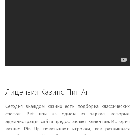
Лицензия Казино Пин Ап
Сегодня вкаждом казино есть подборка классических
слотов. Bet или на одном из зеркал, которые
администрация сайта предоставляет клиентам. История
казино Pin Up показывает игрокам, как развивался