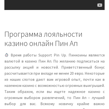
Программа лояльности
казино онлайн Пин Ап
Время работы Support Pin Up. Пинкоины являются
валютой в казино Пин Ап. По желанию подписаться на
рассылку акций и новостей. Приветственный бонус
рассчитывается при вкладе не менее 20 евро. Некоторые
из наших слотов дают вам игровой опыт, почти как в
наземном казино с возможностью огромных выигрышей.
Таким образом, если вы ищете надежное казино с
огромным выбором развлечений, то Пин Ап – лучший
выбор для вас. Всякому новичку крайне важно