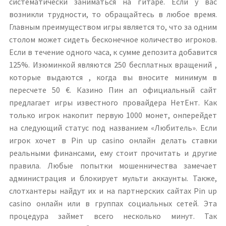
систематически заниматься на гитаре. Если у вас
возникли трудности, то обращайтесь в любое время.
Главным преимуществом игры является то, что за одним
столом может сидеть бесконечное количество игроков.
Если в течение одного часа, к сумме депозита добавится
125%. Изюминкой являются 250 бесплатных вращений ,
которые выдаются , когда вы вносите минимум в
пересчете 50 €. Казино Пин ап официальный сайт
предлагает игры известного провайдера НетЕнт. Как
только игрок накопит первую 1000 монет, онперейдет
на следующий статус под названием «Любитель». Если
игрок хочет в Pin up casino онлайн делать ставки
реальными финансами, ему стоит прочитать и другие
правила. Любые попытки мошенничества замечает
администрация и блокирует мульти аккаунты. Также,
слотхантеры найдут их и на партнерских сайтах Pin up
casino онлайн или в группах социальных сетей. Эта
процедура займет всего несколько минут. Так