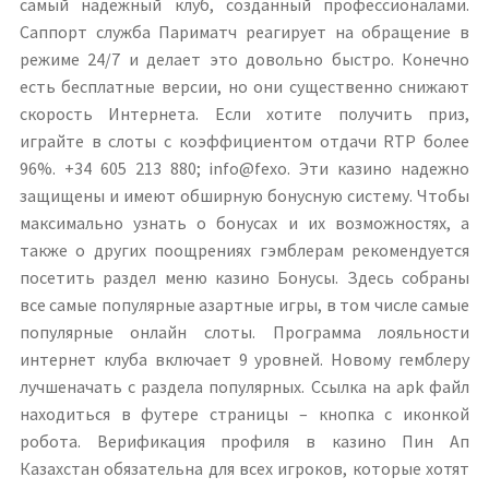
самый надежный клуб, созданный профессионалами.
Саппорт служба Париматч реагирует на обращение в
режиме 24/7 и делает это довольно быстро. Конечно
есть бесплатные версии, но они существенно снижают
скорость Интернета. Если хотите получить приз,
играйте в слоты с коэффициентом отдачи RTP более
96%. +34 605 213 880; info@fexo. Эти казино надежно
защищены и имеют обширную бонусную систему. Чтобы
максимально узнать о бонусах и их возможностях, а
также о других поощрениях гэмблерам рекомендуется
посетить раздел меню казино Бонусы. Здесь собраны
все самые популярные азартные игры, в том числе самые
популярные онлайн слоты. Программа лояльности
интернет клуба включает 9 уровней. Новому гемблеру
лучшеначать с раздела популярных. Ссылка на apk файл
находиться в футере страницы – кнопка с иконкой
робота. Верификация профиля в казино Пин Ап
Казахстан обязательна для всех игроков, которые хотят