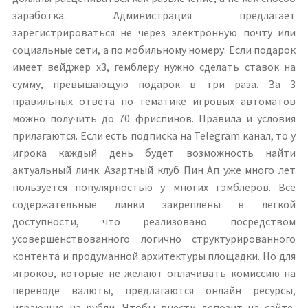
заработка. Администрация предлагает
зарегистрироваться не через электронную почту или
социальные сети, а по мобильному номеру. Если подарок
имеет вейджер x3, гемблеру нужно сделать ставок на
сумму, превышающую подарок в три раза. За 3
правильных ответа по тематике игровых автоматов
можно получить до 70 фриспинов. Правила и условия
прилагаются. Если есть подписка на Telegram канал, то у
игрока каждый день будет возможность найти
актуальный линк. Азартный клуб Пин Ап уже много лет
пользуется популярностью у многих гэмблеров. Все
содержательные линки закреплены в легкой
доступности, что реализовано посредством
усовершенствованного логично структурированного
контента и продуманной архитектуры площадки. Но для
игроков, которые не желают оплачивать комиссию на
переводе валюты, предлагаются онлайн ресурсы,
играющие на рубли. Чтобы внести депозит на сайте,