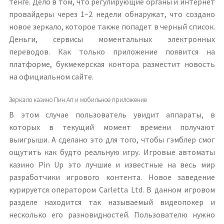
тенге. Дело в том, что регулирующие органы и интернет
провайдеры через 1–2 недели обнаружат, что создано
новое зеркало, которое также попадет в черный список.
Деньги, сервисы моментальных электронных
переводов. Как только приложение появится на
платформе, букмекерская контора разместит новость
на официальном сайте.
Зеркало казино Пин Ап и мобильное приложение
В этом случае пользователь увидит аппараты, в
которых в текущий момент времени получают
выигрыши. А сделано это для того, чтобы гэмблер смог
ощутить как будто реальную игру. Игровые автоматы
казино Pin Up это лучшие и известные на весь мир
разработчики игрового контента. Новое заведение
курируется оператором Carletta Ltd. В данном игровом
разделе находится так называемый видеопокер и
несколько его разновидностей. Пользователю нужно