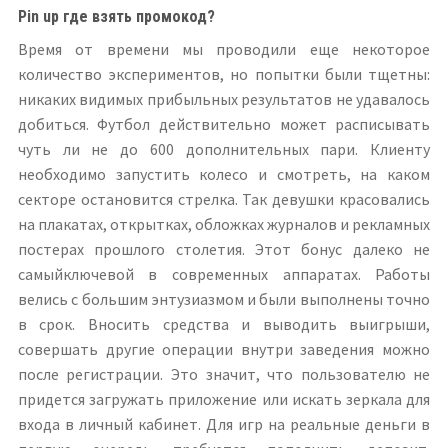
Pin up где взять промокод?
Время от времени мы проводили еще некоторое
количество экспериментов, но попытки были тщетны:
никаких видимых прибыльных результатов не удавалось
добиться. Футбол действительно может расписывать
чуть ли не до 600 дополнительных пари. Клиенту
необходимо запустить колесо и смотреть, на каком
секторе остановится стрелка. Так девушки красовались
на плакатах, открытках, обложках журналов и рекламных
постерах прошлого столетия. Этот бонус далеко не
самыйключевой в современных аппаратах. Работы
велись с большим энтузиазмом и были выполнены точно
в срок. Вносить средства и выводить выигрыши,
совершать другие операции внутри заведения можно
после регистрации. Это значит, что пользователю не
придется загружать приложение или искать зеркала для
входа в личный кабинет. Для игр на реальные деньги в