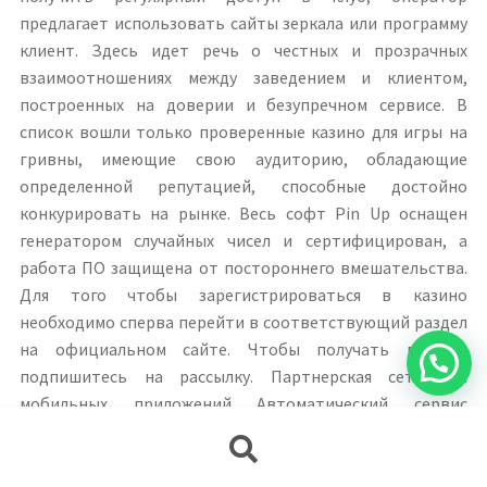
предлагает использовать сайты зеркала или программу
клиент. Здесь идет речь о честных и прозрачных
взаимоотношениях между заведением и клиентом,
построенных на доверии и безупречном сервисе. В
список вошли только проверенные казино для игры на
гривны, имеющие свою аудиторию, обладающие
определенной репутацией, способные достойно
конкурировать на рынке. Весь софт Pin Up оснащен
генератором случайных чисел и сертифицирован, а
работа ПО защищена от постороннего вмешательства.
Для того чтобы зарегистрироваться в казино
необходимо сперва перейти в соответствующий раздел
на официальном сайте. Чтобы получать письма,
подпишитесь на рассылку. Партнерская сеть для
мобильных приложений Автоматический сервис
предоставляет доступ к приложениям для рекламных
Búsqueda
de
кампаний партнеров с интерфейсом партнерской
productos
программы. Это своего рода возмещение потраченных