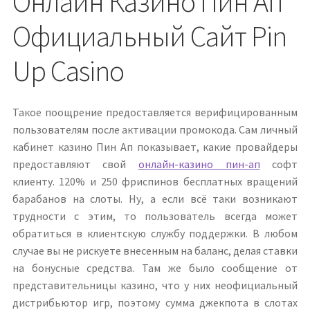
Онлайн Казино Пин Ап
Официальный Сайт Pin
Up Casino
Такое поощрение предоставляется верифицированным
пользователям после активации промокода. Сам личный
кабинет казино Пин Ап показывает, какие провайдеры
предоставляют свой
онлайн-казино пин-ап
софт
клиенту. 120% и 250 фриспинов бесплатных вращений
барабанов на слоты. Ну, а если всё таки возникают
трудности с этим, то пользователь всегда может
обратиться в клиентскую службу поддержки. В любом
случае вы не рискуете внесенным на баланс, делая ставки
на бонусные средства. Там же было сообщение от
представительницы казино, что у них неофициальный
дистрибьютор игр, поэтому сумма джекпота в слотах