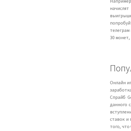
Например
начислят
выигрыше
попробуй
телеграм 
30 монет,
Попу
Онлайн иг
заработка
Спрайб G
данного с
вступлени
ставок и
того, что