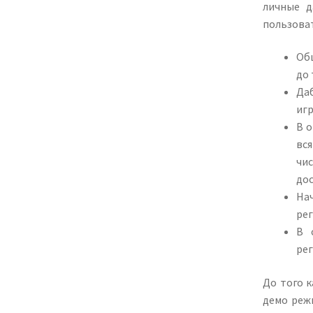
личные д
пользоват
Об
до 
Да
иг
В о
вс
чи
дос
На
рег
В 
ре
До того к
демо реж