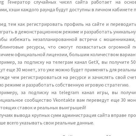
rg Генератор случайных чисел сайта работает на осн
ми, хэши каждого раунда будут доступны в личном кабинете 
ред тем как регистрировать профиль на сайте и переводить
играть в демонстрационном режиме и разработать уникальну
обы избежать незапланированной встречи с мошенниками,
мблинговые ресурсы, что смогут похвастаться огромной п
личием официальной лицензии, большим количеством вариант
пример, за подписку на телеграм канал GetX, вы получите 5
ут еще 30 монет, это уже можно будет применять для реальн
ежде чем регистрироваться на ресурсе и зачислять свой сче
мо режиме и разработать собственную игровую стратегию.
примеру, за подписку на telegram канал игры, вы получ
ициальное сообщество Vkontakte вам переведут еще 30 моне
стоящих ставок и реальных выигрышей!
лучаях вывода крупных сумм администрация сайта вправе пр
ше всего указывать свои реальные данные.