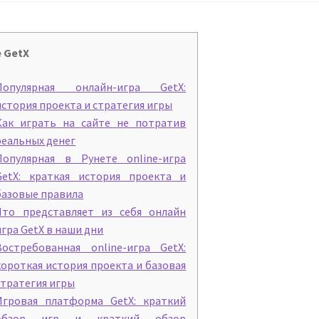
е GetX
Популярная онлайн-игра GetX:
история проекта и стратегия игры
Как играть на сайте не потратив
реальных денег
Популярная в Рунете online-игра
GetX: краткая история проекта и
базовые правила
Что представляет из себя онлайн
игра GetX в наши дни
Востребованная online-игра GetX:
короткая история проекта и базовая
стратегия игры
Игровая платформа GetX: краткий
обзор игр и краткий обзор