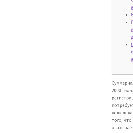
Суммарная
2000 нов
регистра
потребуе
кошелька,
того, что
оказывает