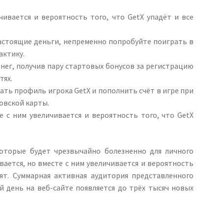
ивается и вероятность того, что GetX упадёт и все
 настоящие деньги, непременно попробуйте поиграть в
актику.
нег, получив пару стартовых бонусов за регистрацию
тях.
ть профиль игрока GetX и пополнить счёт в игре при
овской карты.
 с ним увеличивается и вероятность того, что GetX
которые будет чрезвычайно болезненно для личного
ается, но вместе с ним увеличивается и вероятность
ят. Суммарная активная аудитория представленного
й день на веб-сайте появляется до трёх тысяч новых