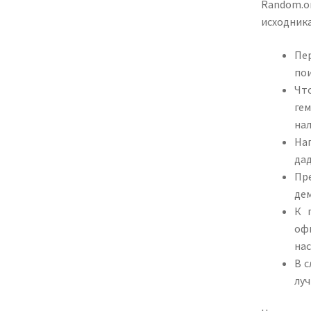
Random.o
исходника
Пе
по
Чт
ге
на
На
дад
Пр
де
К 
оф
на
В с
луч