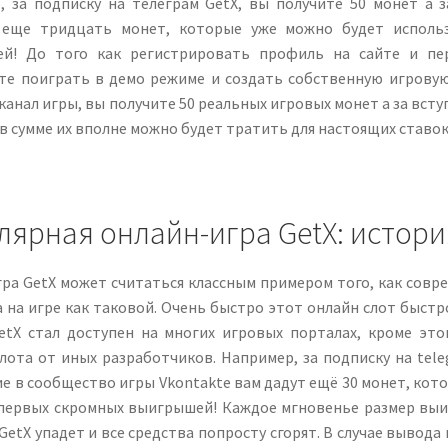
, за подписку на телеграм GetX, вы получите 50 монет а 
 еще тридцать монет, которые уже можно будет исполь
й! До того как регистрировать профиль на сайте и пер
те поиграть в демо режиме и создать собственную игровую
канал игры, вы получите 50 реальных игровых монет а за вст
 в сумме их вполне можно будет тратить для настоящих став
лярная онлайн-игра GetX: истори
ра GetX может считаться классным примером того, как совр
 на игре как таковой. Очень быстро этот онлайн слот быстр
etX стал доступен на многих игровых порталах, кроме это
лота от иных разработчиков. Например, за подписку на tele
е в сообщество игры Vkontakte вам дадут ещё 30 монет, ко
 первых скромных выигрышей! Каждое мгновенье размер выиг
 GetX упадет и все средства попросту сгорят. В случае выво