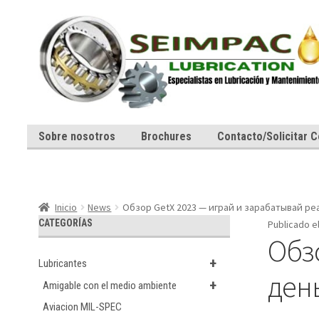
Ir
Ir
a
al
la
contenido
navegación
Sobre nosotros
Brochures
Contacto/Solicitar C
Inicio
News
Обзор GetX 2023 — играй и зарабатывай ре
CATEGORÍAS
Publicado e
Обз
+
Lubricantes
ден
+
Amigable con el medio ambiente
Aviacion MIL-SPEC