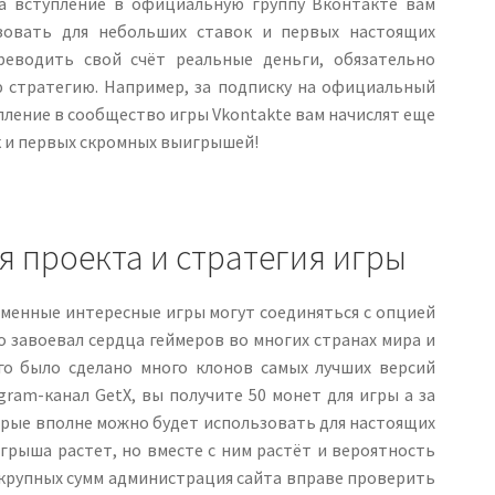
за вступление в официальную группу Вконтакте вам
зовать для небольших ставок и первых настоящих
еводить свой счёт реальные деньги, обязательно
 стратегию. Например, за подписку на официальный
упление в сообщество игры Vkontakte вам начислят еще
ок и первых скромных выигрышей!
я проекта и стратегия игры
еменные интересные игры могут соединяться с опцией
о завоевал сердца геймеров во многих странах мира и
го было сделано много клонов самых лучших версий
gram-канал GetX, вы получите 50 монет для игры а за
торые вполне можно будет использовать для настоящих
рыша растет, но вместе с ним растёт и вероятность
да крупных сумм администрация сайта вправе проверить