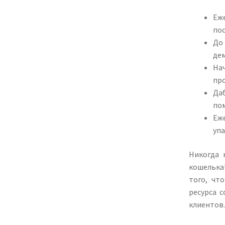
Еж
пос
До 
де
На
про
Да
по
Еж
упа
Никогда 
кошелька
того, чт
ресурса 
клиентов