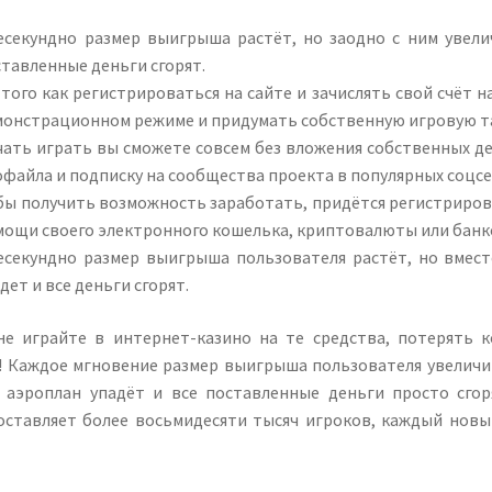
есекундно размер выигрыша растёт, но заодно с ним увелич
тавленные деньги сгорят.
того как регистрироваться на сайте и зачислять свой счёт
монстрационном режиме и придумать собственную игровую т
чать играть вы сможете совсем без вложения собственных де
файла и подписку на сообщества проекта в популярных соцсе
бы получить возможность заработать, придётся регистрирова
мощи своего электронного кошелька, криптовалюты или банк
есекундно размер выигрыша пользователя растёт, но вместе
дет и все деньги сгорят.
не играйте в интернет-казино на те средства, потерять 
! Каждое мгновение размер выигрыша пользователя увеличив
о аэроплан упадёт и все поставленные деньги просто сгор
составляет более восьмидесяти тысяч игроков, каждый новы
.