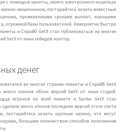
гре с помощью крипты, своего электронного кошелька
с казино-мошенником, постарайтесь искать известные
ицензии, проверенными сроками выплат, хорошими
а, огромной базы пользователей. Невероятно быстро
ланеты и Спрайб GetX стал публиковаться на многих
ий GetX от иных геймдев-контор.
ьных денег
ователей во многих странах планеты и Спрайб GetX
ь много клонов обоих версий GetX от иных студий.
дца игроков по всей планете и Spribe GetX стал
о сделано много клонов последних версий этого слота
и, постарайтесь искать крупные казино, что могут
форумах, большим количеством способов пополнения
ты.