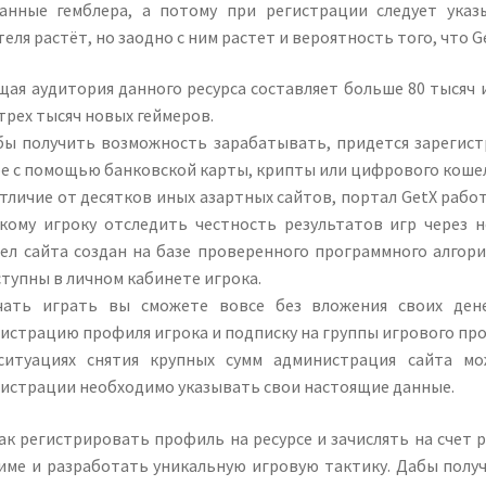
анные гемблера, а потому при регистрации следует ука
еля растёт, но заодно с ним растет и вероятность того, что Ge
щая аудитория данного ресурса составляет больше 80 тысяч 
трех тысяч новых геймеров.
бы получить возможность зарабатывать, придется зарегист
ре с помощью банковской карты, крипты или цифрового коше
тличие от десятков иных азартных сайтов, портал GetX раб
якому игроку отследить честность результатов игр через 
сел сайта создан на базе проверенного программного алгор
тупны в личном кабинете игрока.
чать играть вы сможете вовсе без вложения своих дене
истрацию профиля игрока и подписку на группы игрового про
ситуациях снятия крупных сумм администрация сайта м
гистрации необходимо указывать свои настоящие данные.
ак регистрировать профиль на ресурсе и зачислять на счет
име и разработать уникальную игровую тактику. Дабы полу