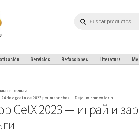
Búsqueda
de
productos
otización
Servicios
Refacciones
Literatura
Me
альные деньги
l
24 de agosto de 2023
por
msanchez
—
Deja un comentario
ор GetX 2023 — играй и з
ьги