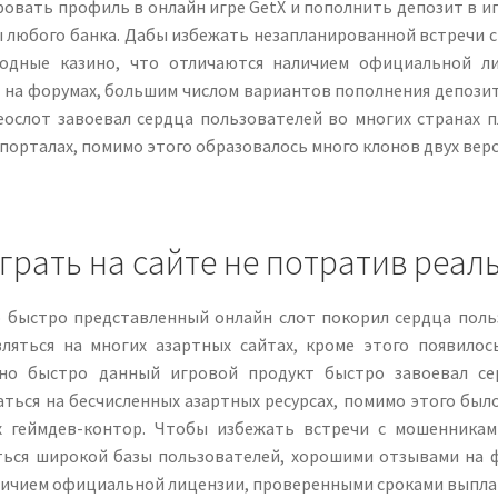
овать профиль в онлайн игре GetX и пополнить депозит в и
ы любого банка. Дабы избежать незапланированной встречи 
одные казино, что отличаются наличием официальной л
 на форумах, большим числом вариантов пополнения депозит
еослот завоевал сердца пользователей во многих странах п
порталах, помимо этого образовалось много клонов двух верс
грать на сайте не потратив реал
 быстро представленный онлайн слот покорил сердца польз
вляться на многих азартных сайтах, кроме этого появилос
но быстро данный игровой продукт быстро завоевал сер
ться на бесчисленных азартных ресурсах, помимо этого был
х геймдев-контор. Чтобы избежать встречи с мошенникам
ться широкой базы пользователей, хорошими отзывами на 
аличием официальной лицензии, проверенными сроками выпла