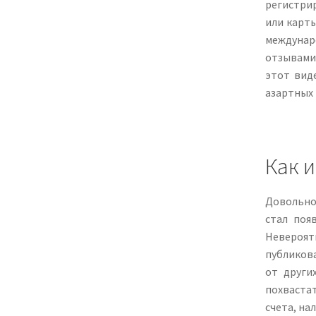
регистрир
или карт
междунар
отзывами
этот вид
азартных 
Как и
Довольно
стал поя
Невероят
публикова
от други
похваста
счета, н