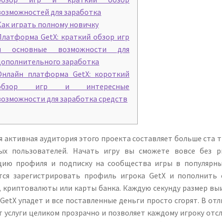
возможностей для заработка
Как играть полному новичку
Платформа GetX: краткий обзор игр
и основные возможности для
дополнительного заработка
Онлайн платформа GetX: короткий
обзор игр и интересные
возможности для заработка средств
 активная аудитория этого проекта составляет больше ста т
ых пользователей. Начать игру вы сможете вовсе без р
цию профиля и подписку на сообщества игры в популярны
тся зарегистрировать профиль игрока GetX и пополнить
 криптовалюты или карты банка. Каждую секунду размер выи
 GetX упадет и все поставленные деньги просто сгорят. В от
 услуги целиком прозрачно и позволяет каждому игроку отс