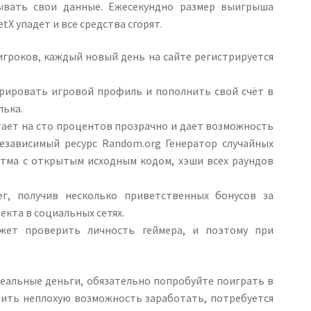
зывать свои данные. Ежесекундно размер выигрыша
tX упадет и все средства сгорят.
игроков, каждый новый день на сайте регистрируется
рировать игровой профиль и пополнить свой счёт в
лька.
отает на сто процентов прозрачно и дает возможность
независимый ресурс Random.org Генератор случайных
итма с открытым исходным кодом, хэши всех раундов
г, получив несколько приветственных бонусов за
екта в социальных сетях.
ожет проверить личность геймера, и поэтому при
 реальные деньги, обязательно попробуйте поиграть в
чить неплохую возможность заработать, потребуется