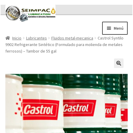
Ir
Ir
a
al
la
contenido
Menú
navegación
Inicio
Lubricantes
Fluidos metal-mecanica
Castrol Syntilo
Sobre nosotros
9902 Refrigerante Sintético (Formulado para molienda de metales
Brochures
ferrosos) – Tambor de 55 gal
Contacto/Solicitar Cotización
Servicios
Refacciones
Literatura
Memorándum COVID-19