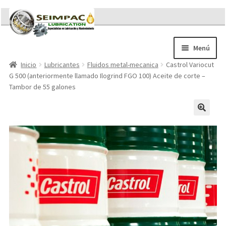
Ir
Ir
a
al
la
contenido
Menú
navegación
Inicio
Lubricantes
Fluidos metal-mecanica
Castrol Variocut
Sobre nosotros
G 500 (anteriormente llamado Ilogrind FGO 100) Aceite de corte –
Brochures
Tambor de 55 galones
Contacto/Solicitar Cotización
Servicios
Refacciones
Literatura
Memorándum COVID-19