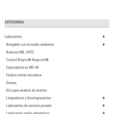
CATEGORÍAS
+
Lubricantes
+
Amigable con el medio ambiente
Aviacion MIL-SPEC
Castrol Brayco®-Braycote®
Especialista en WD-40
Fluidos metal-mecanica
Grasas
Kits para analisis de aceites
+
Limpiadores y Desengrasantes
+
Lubricantes de servicio pesado
+
Lubricantes grado alimenticio