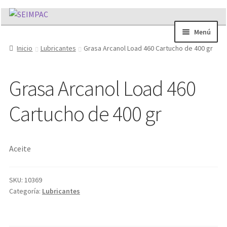
Ir
Ir
a
al
Menú
la
contenido
Inicio
Lubricantes
Grasa Arcanol Load 460 Cartucho de 400 gr
Sobre nosotros
navegación
Brochures
Grasa Arcanol Load 460
Contacto/Solicitar Cotización
Servicios
Cartucho de 400 gr
Refacciones
Literatura
Memorándum COVID-19
Aceite
SKU:
10369
Categoría:
Lubricantes