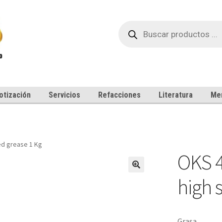
Búsqueda
de
productos
otización
Servicios
Refacciones
Literatura
Me
ed grease 1 Kg
OKS 4
high 
Grasa