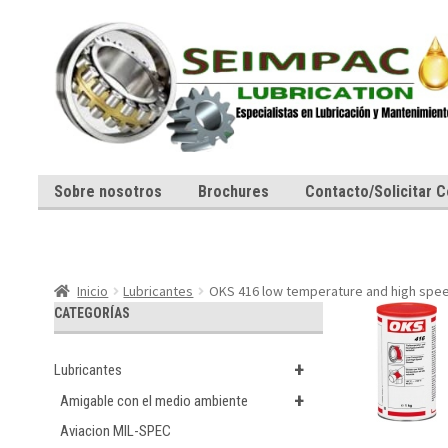
Ir
Ir
a
al
la
contenido
navegación
Sobre nosotros
Brochures
Contacto/Solicitar C
Inicio
Lubricantes
OKS 416 low temperature and high spe
CATEGORÍAS
+
Lubricantes
+
Amigable con el medio ambiente
Aviacion MIL-SPEC