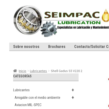
Ir
Ir
a
al
la
contenido
navegación
Sobre nosotros
Brochures
Contacto/Solicitar C
Inicio
Lubricantes
Shell Gadus S5 V220 2
CATEGORÍAS
+
Lubricantes
+
Amigable con el medio ambiente
Aviacion MIL-SPEC