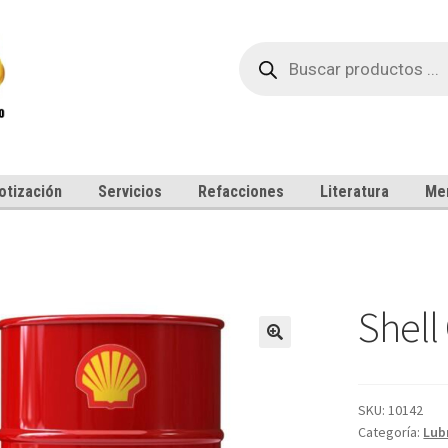
Búsqueda
de
productos
otización
Servicios
Refacciones
Literatura
Me
Shell
SKU:
10142
Categoría:
Lub